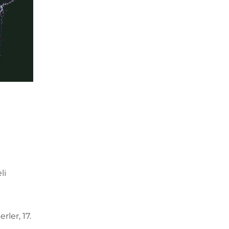
li
rler, 17.