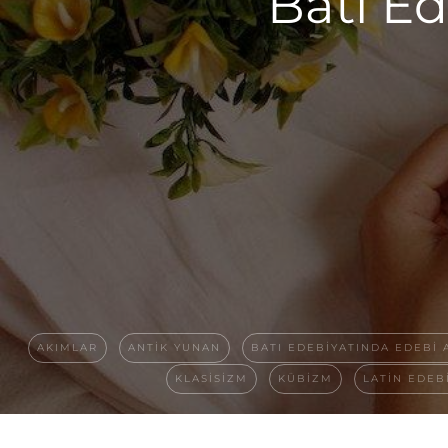
Batı E
AKIMLAR
ANTIK YUNAN
BATI EDEBIYATINDA EDEBI 
KLASISIZM
KÜBIZM
LATIN EDEB