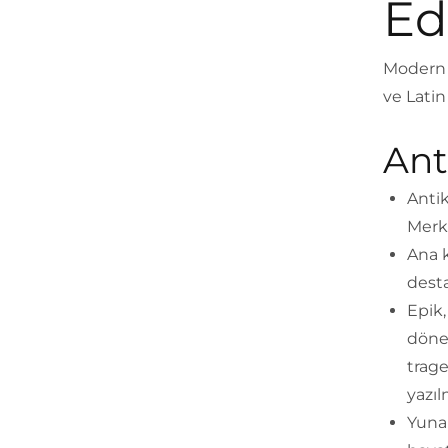
Ed
Modern 
ve Latin
Ant
Antik
Merke
Ana k
desta
Epik,
döne
trage
yazıl
Yuna