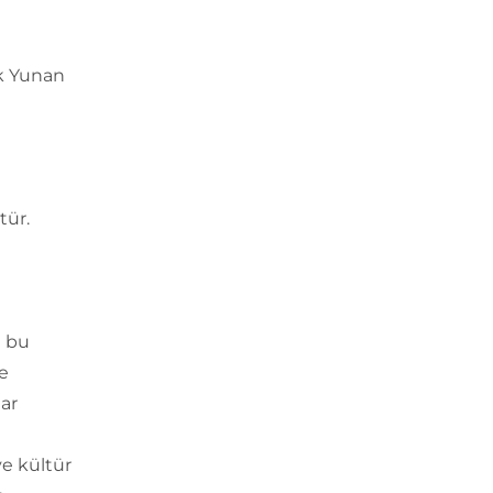
ik Yunan
tür.
i bu
e
lar
e kültür