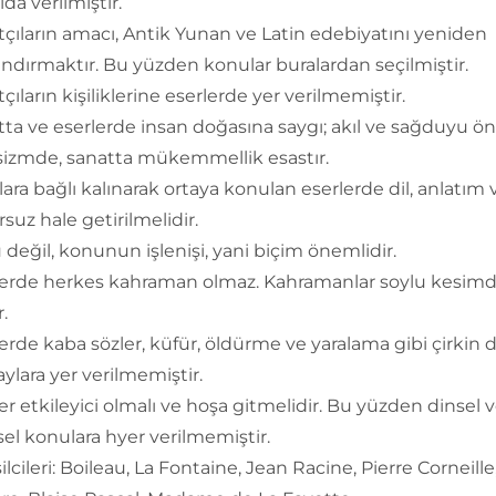
lda verilmiştir.
çıların amacı, Antik Yunan ve Latin edebiyatını yeniden
ndırmaktır. Bu yüzden konular buralardan seçilmiştir.
çıların kişiliklerine eserlerde yer verilmemiştir.
ta ve eserlerde insan doğasına saygı; akıl ve sağduyu ön
isizmde, sanatta mükemmellik esastır.
lara bağlı kalınarak ortaya konulan eserlerde dil, anlatım 
suz hale getirilmelidir.
değil, konunun işlenişi, yani biçim önemlidir.
lerde herkes kahraman olmaz. Kahramanlar soylu kesim
r.
erde kaba sözler, küfür, öldürme ve yaralama gibi çirkin 
aylara yer verilmemiştir.
er etkileyici olmalı ve hoşa gitmelidir. Bu yüzden dinsel 
sel konulara hyer verilmemiştir.
lcileri: Boileau, La Fontaine, Jean Racine, Pierre Corneille