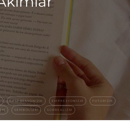
Akımlar
M
EKSPRESYONIZM
EMPRESYONIZM
FUTURIZM
IZM
SEMBOLIZM
SÜRREALIZM