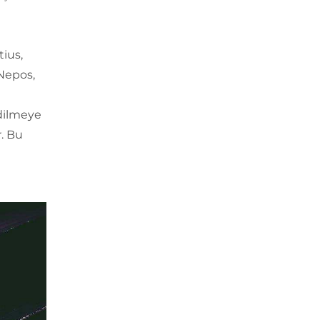
tius,
 Nepos,
edilmeye
. Bu