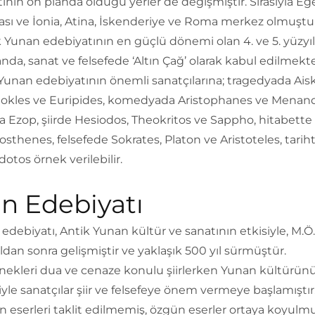
ının ön planda olduğu yerler de değişmiştir. Sırasıyla Eg
sı ve İonia, Atina, İskenderiye ve Roma merkez olmuştur
 Yunan edebiyatının en güçlü dönemi olan 4. ve 5. yüzyıll
da, sanat ve felsefede ‘Altın Çağ’ olarak kabul edilmekte
Yunan edebiyatının önemli sanatçılarına; tragedyada Aisk
okles ve Euripides, komedyada Aristophanes ve Menand
a Ezop, şiirde Hesiodos, Theokritos ve Sappho, hitabette
thenes, felsefede Sokrates, Platon ve Aristoteles, tarih
otos örnek verilebilir.
in Edebiyatı
 edebiyatı, Antik Yunan kültür ve sanatının etkisiyle, M.Ö.
ldan sonra gelişmiştir ve yaklaşık 500 yıl sürmüştür.
rnekleri dua ve cenaze konulu şiirlerken Yunan kültürün
iyle sanatçılar şiir ve felsefeye önem vermeye başlamıştı
 eserleri taklit edilmemiş, özgün eserler ortaya koyulmu