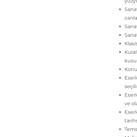
yüzyı
Sanat
canla
Sanat
Sanat
Klas
Kural
kusur
Konu 
Eser
seçili
Eserl
ve ol
Eserl
tarih
Temsi