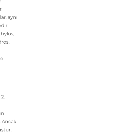
e
.
ar, aynı
dir.
hylos,
ros,
te
 2.
ün
r. Ancak
ştur.