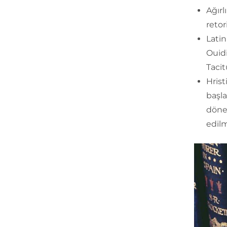
Ağırl
retor
Latin
Ouidi
Tacit
Hrist
başl
döne
edilm