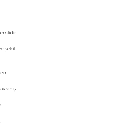
emlidir.
ve şekil
den
davranış
ve
,