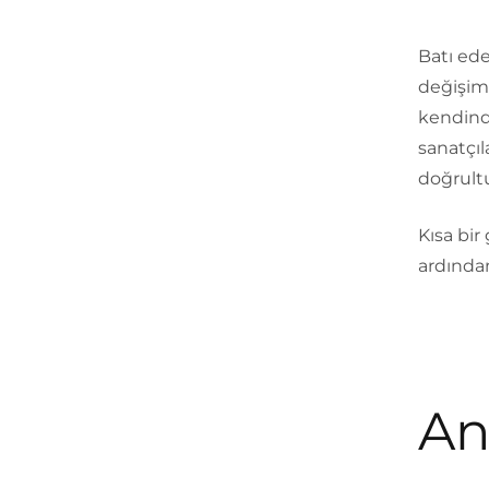
Batı ede
değişiml
kendinde
sanatçıla
doğrultu
Kısa bir
ardında
An