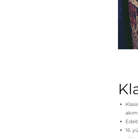
Kl
Klasi
akımı
Edebi
16. y