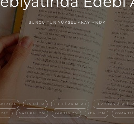
debiyatında Edebi 
BURCU TUR YÜKSEL AKAY
~16DK
AKIMLAR
DADAIZM
EDEBI AKIMLAR
EGZISTANSIYALIZ
IYATI
NATÜRALIZM
PARNASIZM
REALIZM
ROMANT