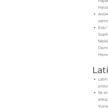
hayat
Havza
Antik
zaman
Eski 
Soph
fabld
Demos
Herod
Lat
Latin
yüzyı
İlk ö
etkis
Yunan