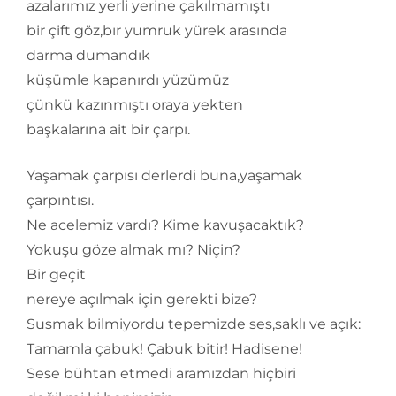
azalarımız yerli yerine çakılmamıştı
bir çift göz,bır yumruk yürek arasında
darma dumandık
küşümle kapanırdı yüzümüz
çünkü kazınmıştı oraya yekten
başkalarına ait bir çarpı.
Yaşamak çarpısı derlerdi buna,yaşamak
çarpıntısı.
Ne acelemiz vardı? Kime kavuşacaktık?
Yokuşu göze almak mı? Niçin?
Bir geçit
nereye açılmak için gerekti bize?
Susmak bilmiyordu tepemizde ses,saklı ve açık:
Tamamla çabuk! Çabuk bitir! Hadisene!
Sese bühtan etmedi aramızdan hiçbiri