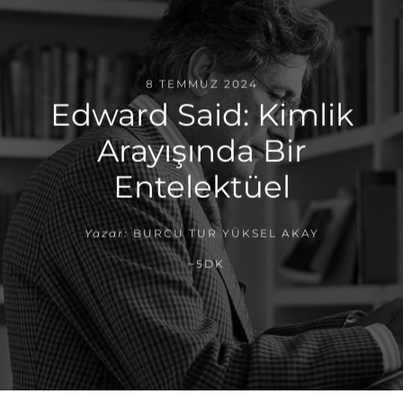
8 TEMMUZ 2024
Edward Said: Kimlik
Arayışında Bir
Entelektüel
Yazar:
BURCU TUR YÜKSEL AKAY
~5DK