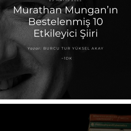
Murathan Mungan’ın
Bestelenmiş 10
Etkileyici Şiiri
Yazar:
BURCU TUR YÜKSEL AKAY
~1DK