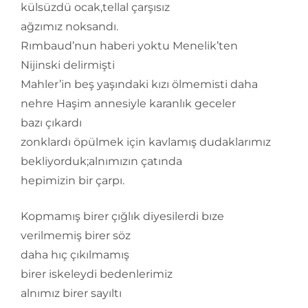
külsüzdü ocak,tellal çarşısız
ağzımız noksandı.
Rımbaud’nun haberi yoktu Menelik’ten
Nijinski delirmişti
Mahler’in beş yaşındaki kızı ölmemisti daha
nehre Haşim annesiyle karanlık geceler
bazı çıkardı
zonklardı öpülmek için kavlamış dudaklarımız
bekliyorduk;alnımızın çatında
hepimizin bir çarpı.
Kopmamış birer çığlık diyesilerdi bıze
verilmemiş birer söz
daha hıç çıkılmamış
birer iskeleydi bedenlerimiz
alnımız birer sayıltı