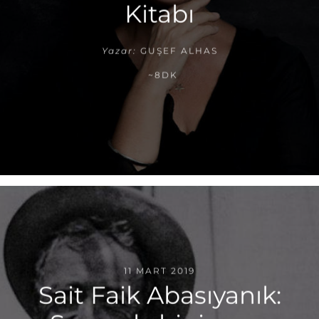
Kitabı
Yazar:
GUŞEF ALHAS
~8DK
11 MART 2019
Sait Faik Abasıyanık: