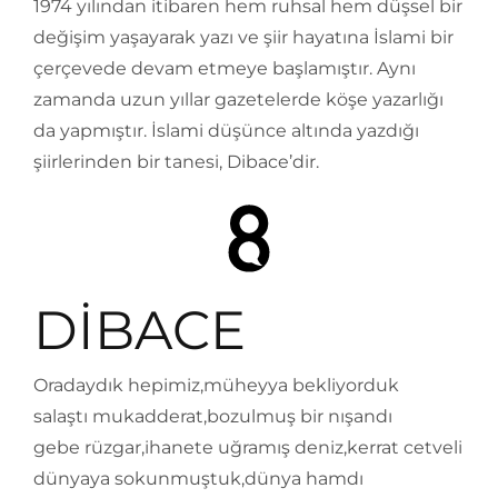
1974 yılından itibaren hem ruhsal hem düşsel bir
değişim yaşayarak yazı ve şiir hayatına İslami bir
çerçevede devam etmeye başlamıştır. Aynı
zamanda uzun yıllar gazetelerde köşe yazarlığı
da yapmıştır. İslami düşünce altında yazdığı
şiirlerinden bir tanesi, Dibace’dir.
DİBACE
Oradaydık hepimiz,müheyya bekliyorduk
salaştı mukadderat,bozulmuş bir nışandı
gebe rüzgar,ihanete uğramış deniz,kerrat cetveli
dünyaya sokunmuştuk,dünya hamdı