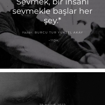
Sevmek, bir insanı
sevmekle başlar her
şey.*
Yazar:
BURCU TUR YÜKSEL AKAY
~11DK
29 MAYIS 2022