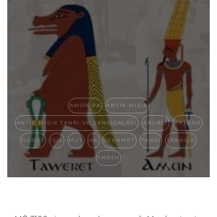
AMON RA
ANTIK MISIR
ANTIK MISIR TANRI VE TANRIÇALARI
ANUBIS
HATHOR
HORUS
ISIS
MUT
RA
SEKHMET
TANRI
TANRIÇA
THOTH