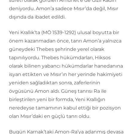
sureti olarak görülen Amunet’e de Gizli Kadın
deniyordu. Amon’a sadece Mısır’da değil, Mısır
dışında da ibadet edildi.
Yeni Krallık’ta (MÖ 1539-1292) ulusal boyutta bir
önem kazanmadan önce, tanrı Amon’a yalnızca
güneydeki Thebes şehrinde yerel olarak
tapınılıyordu. Thebes hükümdarları, Hiksos
olarak bilinen yabancı hükümdarlar hanedanına
isyan ettikten ve Mısır’ın her yerinde hakimiyeti
yeniden sağladıktan sonra, zaferlerinin
övgüsünü Amon aldı. Güneş tanrısı Ra ile
birleştirilen yeni bir formda, Yeni Krallığın
neredeyse tamamının kabul ettiği bir pozisyon
olan Mısır’daki en güçlü tanrı oldu.
Bugün Karnak’taki Amon-Ra’ya adanmış devasa