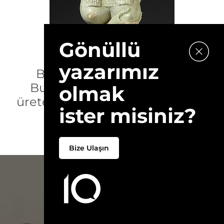
Gönüllü
yazarımız
Bu içeriği beğendiniz mi?
Bunun gibi daha fazla içerik
olmak
üretebilmemiz için bize Patreon
ister misiniz?
´da destek olun.
Bize Ulaşın