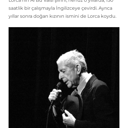
Lorca’nın Al Bu Valsi şiirini, henüz o yıllarda, 150
saatlik bir çalışmayla İngilizceye çevirdi. Ayrıca
yıllar sonra doğan kızının ismini de Lorca koydu.