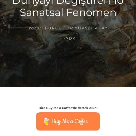
Dünyayı Değiştiren 10
Sanatsal Fenomen
Yazar:
BURCU TUR YÜKSEL AKAY
~7DK
Bize Buy Me a Coffee'de destek olun!
Buy Me a Coffee