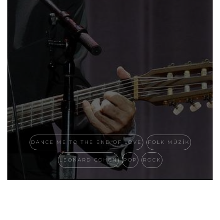
DANCE ME TO THE END OF LOVE
FOLK MÜZIK
LEONARD COHEN
POP
ROCK