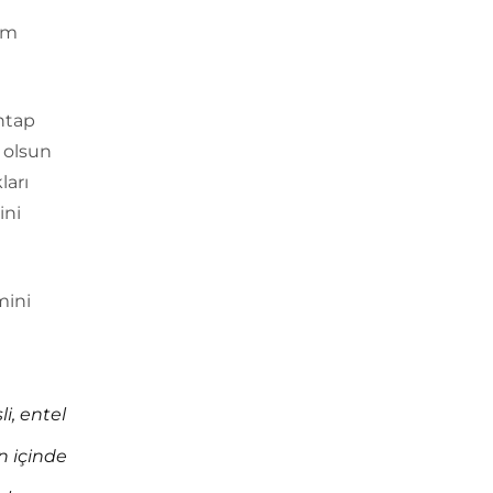
rem
htap
a olsun
ları
ini
mini
i, entel
n içinde