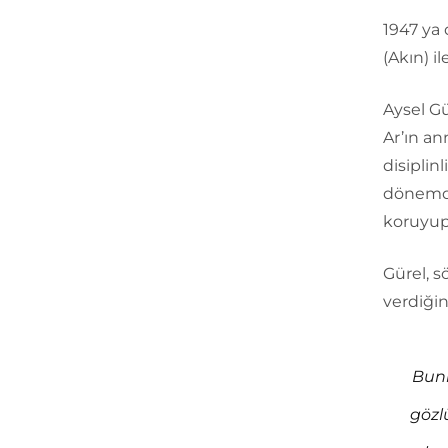
1947 ya 
(Akın) i
Aysel G
Ar’ın an
disiplin
dönemde 
koruyup 
Gürel, s
verdiğin
Bunl
gözl