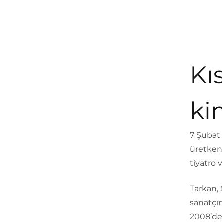
Kı
ki
7 Şubat
üretken 
tiyatro
Tarkan, 
sanatçın
2008’de 