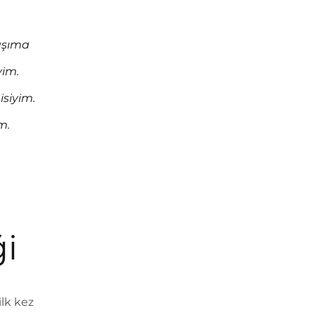
başıma
yim.
isiyim.
m.
i
ilk kez