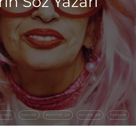
ın Söz Yazarı
GÜREL
FIRUZE
MEHTAP AR
MÜJDE AR
TARKAN