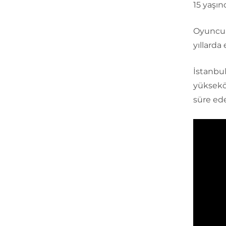
15 yaşın
Oyunculu
yıllarda
İstanbu
yüksekö
süre ede