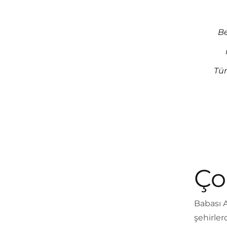
Be
Tür
Ço
Babası A
şehirler