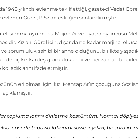
da 1948 yılında evlenme teklif ettiği, gazeteci Vedat Eb
le evlenen Gürel, 1957’de evliliğini sonlandırmıştır.
ürel, sinema oyuncusu Müjde Ar ve tiyatro oyuncusu Me
nesidir. Kızları, Gürel için, dışarıda ne kadar marjinal olurs
li ve sorumluluk sahibi bir anne olduğunu, birlikte yaşadık
de üç kız kardeş gibi olduklarını ve her zaman birbirler
kolladıklarını ifade etmiştir.
özünün eri olması için, kızı Mehtap Ar’ın çocuğuna Söz is
i açıklamıştır.
ar topluma lafımı dinletme kostümüm. Normal döpiyesl
üklü, ensede topuzla laflarımı söyleseydim, bir sürü insa