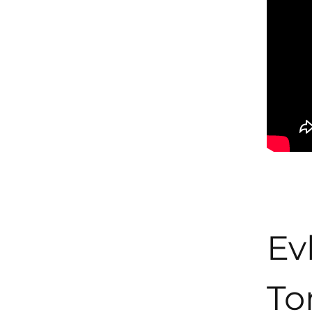
Evl
To