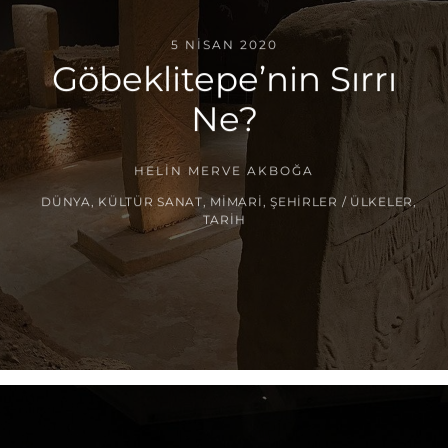
5 NISAN 2020
Göbeklitepe’nin Sırrı
Ne?
HELIN MERVE AKBOĞA
DÜNYA
,
KÜLTÜR SANAT
,
MIMARI
,
ŞEHIRLER / ÜLKELER
,
TARIH