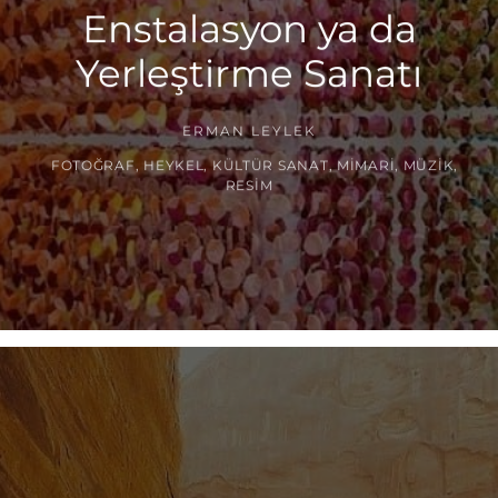
Enstalasyon ya da
Yerleştirme Sanatı
ERMAN LEYLEK
FOTOĞRAF
,
HEYKEL
,
KÜLTÜR SANAT
,
MIMARI
,
MÜZIK
,
RESIM