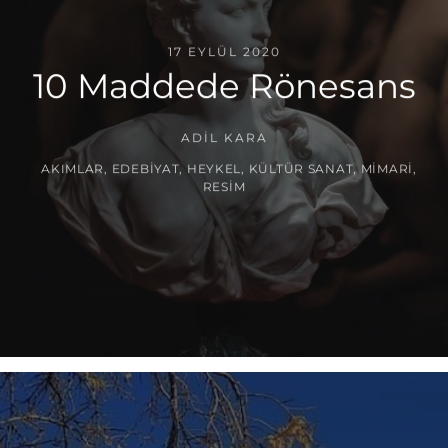
17 EYLÜL 2020
10 Maddede Rönesans
ADIL KARA
AKIMLAR
,
EDEBIYAT
,
HEYKEL
,
KÜLTÜR SANAT
,
MIMARI
,
RESIM