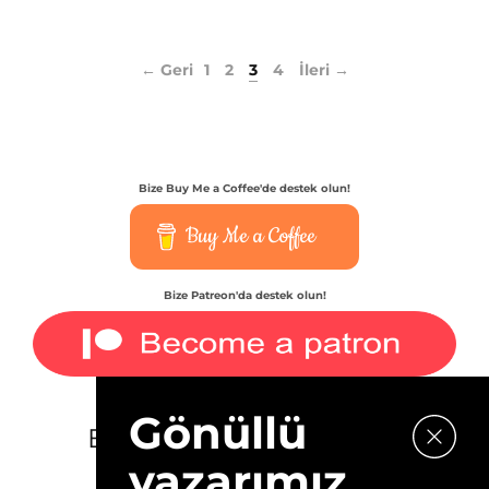
← Geri
1
2
3
4
İleri →
Bize Buy Me a Coffee'de destek olun!
Buy Me a Coffee
Bize Patreon'da destek olun!
Gönüllü
E-bültenimize kaydolun.
yazarımız