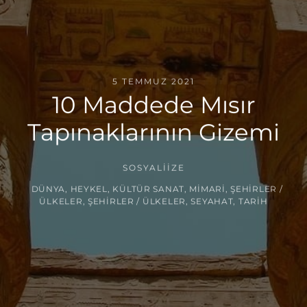
5 TEMMUZ 2021
10 Maddede Mısır
Tapınaklarının Gizemi
SOSYALIIZE
DÜNYA
,
HEYKEL
,
KÜLTÜR SANAT
,
MIMARI
,
ŞEHIRLER /
ÜLKELER
,
ŞEHIRLER / ÜLKELER
,
SEYAHAT
,
TARIH