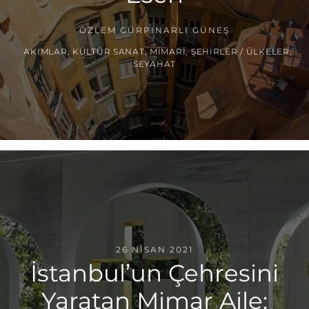
ÖZLEM GÜRPINARLI GÜNEŞ
AKIMLAR
,
KÜLTÜR SANAT
,
MIMARI
,
ŞEHIRLER / ÜLKELER
,
SEYAHAT
26 NISAN 2021
İstanbul’un Çehresini
Yaratan Mimar Aile: