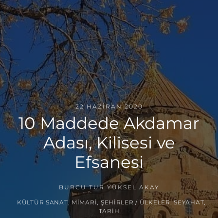
22 HAZIRAN 2020
10 Maddede Akdamar
Adası, Kilisesi ve
Efsanesi
BURCU TUR YÜKSEL AKAY
KÜLTÜR SANAT
,
MIMARI
,
ŞEHIRLER / ÜLKELER
,
SEYAHAT
,
TARIH