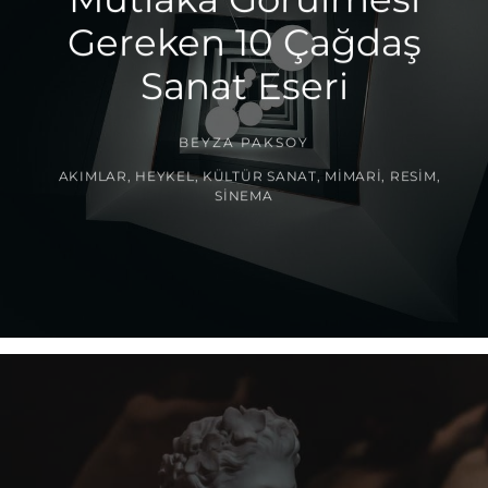
Gereken 10 Çağdaş
Sanat Eseri
BEYZA PAKSOY
AKIMLAR
,
HEYKEL
,
KÜLTÜR SANAT
,
MIMARI
,
RESIM
,
SINEMA