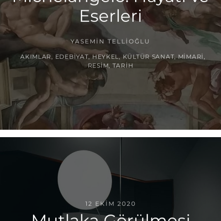
Eserleri
YASEMIN TELLIOĞLU
AKIMLAR
,
EDEBIYAT
,
HEYKEL
,
KÜLTÜR SANAT
,
MIMARI
,
RESIM
,
TARIH
12 EKIM 2020
Mutlaka Görülmesi