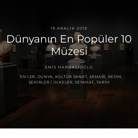
19 ARALIK 2019
Dünyanın En Popüler 10
Müzesi
ENIS HARBALIOĞLU
‘EN’LER
,
DÜNYA
,
KÜLTÜR SANAT
,
MIMARI
,
RESIM
,
ŞEHIRLER / ÜLKELER
,
SEYAHAT
,
TARIH