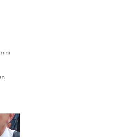
smini
pan