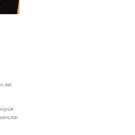
an AK
 büyük
mancılar