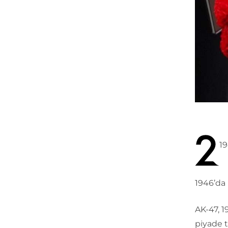
19
1946’da 
AK-47, 1
piyade t