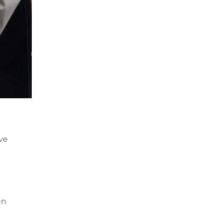
 ve
un