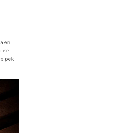
da en
i ise
 ve pek