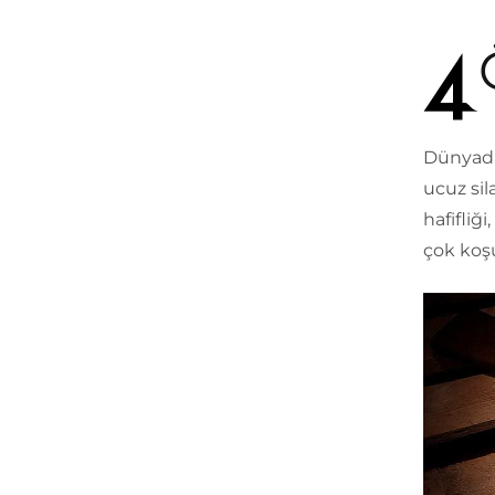
Dünyada 
ucuz sil
hafifliğ
çok koşu