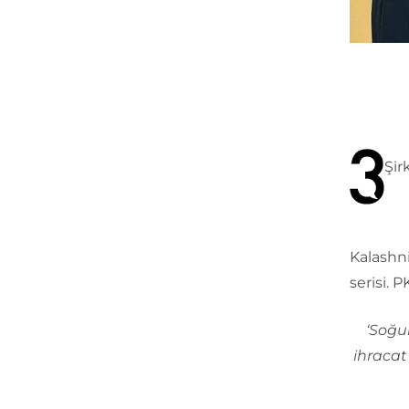
Şir
Kalashni
serisi. P
‘Soğu
ihracat