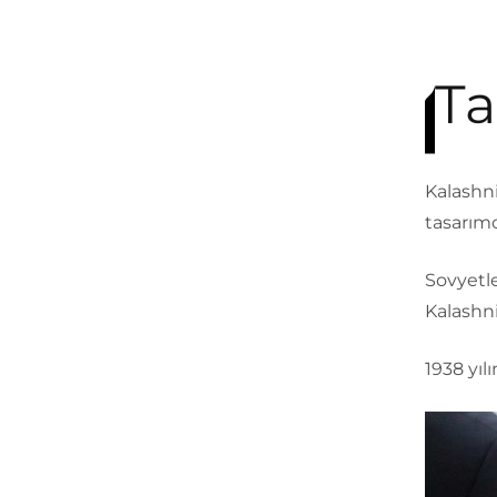
Ta
Kalashni
tasarımc
Sovyetle
Kalashnik
1938 yılı