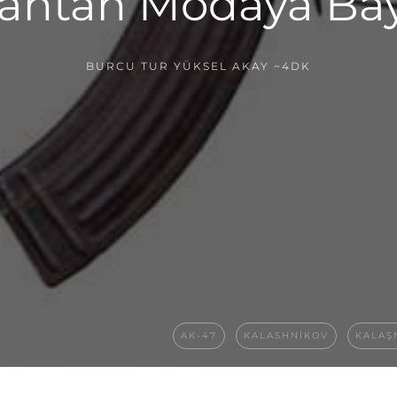
ilahtan Modaya Ba
BURCU TUR YÜKSEL AKAY
~4DK
AK-47
KALASHNIKOV
KALAŞ