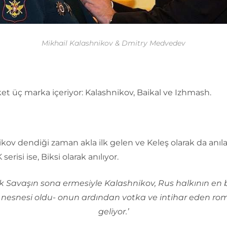
Mikhail Kalashnikov & Dmitry Medvedev
ket üç marka içeriyor: Kalashnikov, Baikal ve Izhmash.
kov dendiği zaman akla ilk gelen ve Keleş olarak da anıl
K serisi ise, Biksi olarak anılıyor.
k Savaşın sona ermesiyle Kalashnikov, Rus halkının en
 nesnesi oldu- onun ardından votka ve intihar eden ro
geliyor.’