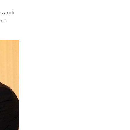
kazandı
ale