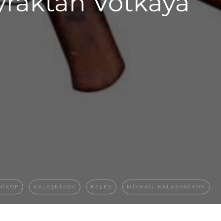
yraktan Votkaya
NIKOF
KALAŞNIKOV
KELEŞ
MIKHAIL KALASHNIKOV