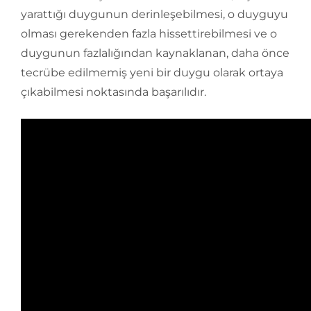
yarattığı duygunun derinleşebilmesi, o duyguyu
olması gerekenden fazla hissettirebilmesi ve o
duygunun fazlalığından kaynaklanan, daha önce
tecrübe edilmemiş yeni bir duygu olarak ortaya
çıkabilmesi noktasında başarılıdır.