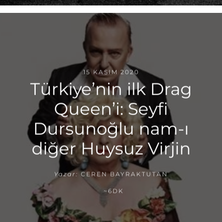
15 KASIM 2020
Türkiye’nin ilk Drag
Queen’i: Seyfi
Dursunoğlu nam-ı
diğer Huysuz Virjin
Yazar:
CEREN BAYRAKTUTAN
~6DK