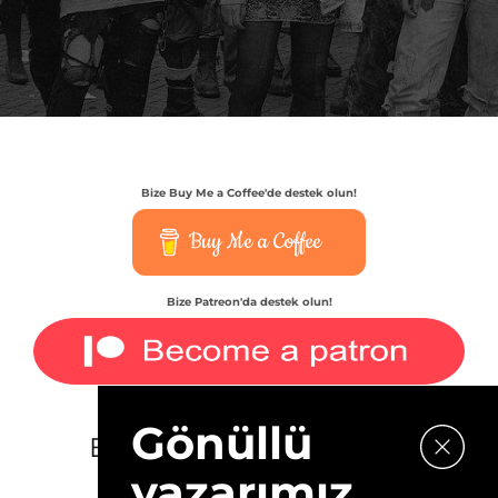
Bize Buy Me a Coffee'de destek olun!
Buy Me a Coffee
Bize Patreon'da destek olun!
Gönüllü
E-bültenimize kaydolun.
yazarımız