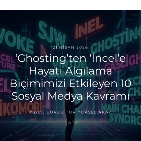
21 NISAN 2026
‘Ghosting’ten ‘İncel’e
Hayatı Algılama
Biçimimizi Etkileyen 10
Sosyal Medya Kavramı
Yazar:
BURCU TUR YÜKSEL AKAY
~8DK