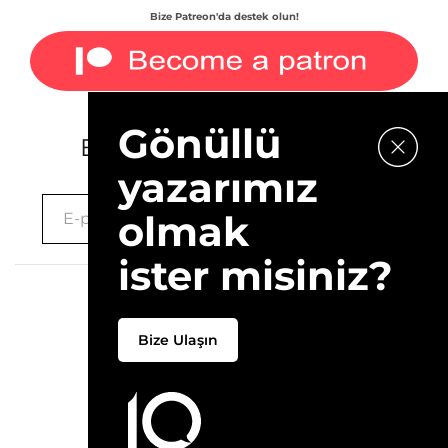
Bize Patreon'da destek olun!
Gönüllü
E-bültenimize kaydolun.
yazarımız
olmak
ister misiniz?
2026 © 10Layn
Bize Ulaşın
Hakkımızda
İletişim