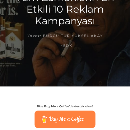
Etkili 10 Reklam
Kampanyası
Yazar:
BURCU TUR YÜKSEL AKAY
~5DK
Bize Buy Me a Coffee'de destek olun!
Buy Me a Coffee