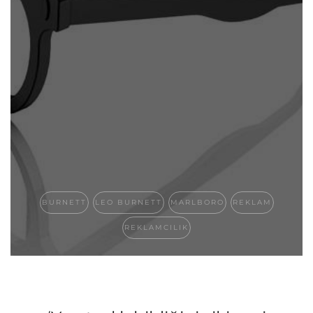
BURNETT
LEO BURNETT
MARLBORO
REKLAM
REKLAMCILIK