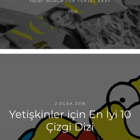
Yazar:
BURCU TUR YÜKSEL AKAY
~8DK
2 OCAK 2018
Yetişkinler için En İyi 10
Çizgi Dizi