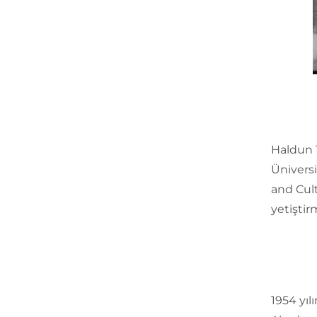
Haldun T
Üniversi
and Cul
yetiştirm
1954 yıl