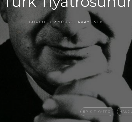
 Türk Tiyatrosunu
BURCU TUR YÜKSEL AKAY
~5DK
EPIK TIYATRO
HALD