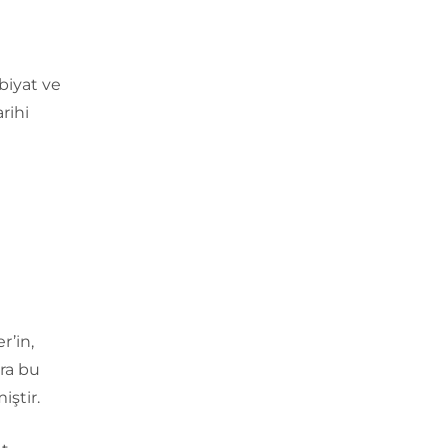
biyat ve
rihi
r’in,
nra bu
iştir.