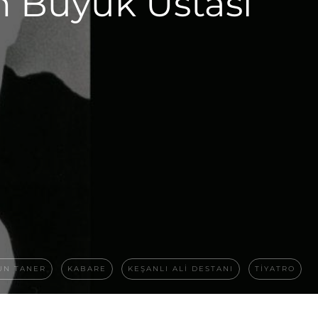
n Büyük Ustası
UN TANER
KABARE
KEŞANLI ALI DESTANI
TIYATRO