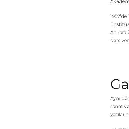
Akademi
1957’de 
Enstitüs
Ankara Ü
ders ve
Ga
Aynı dö
sanat ve
yazıları