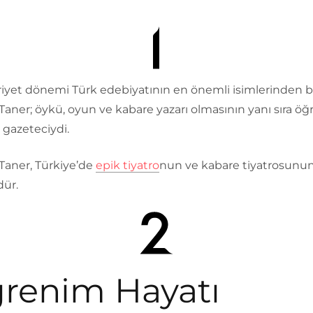
yet dönemi Türk edebiyatının en önemli isimlerinden bi
aner; öykü, oyun ve kabare yazarı olmasının yanı sıra öğ
 gazeteciydi.
Taner, Türkiye’de
epik tiyatro
nun ve kabare tiyatrosunu
ür.
renim Hayatı