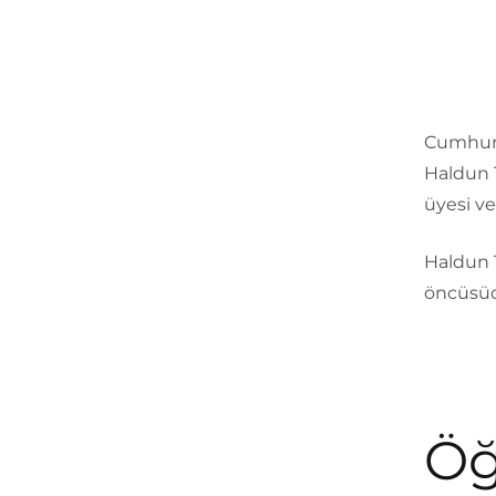
Cumhuri
Haldun T
üyesi ve
Haldun 
öncüsüd
Öğ