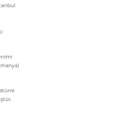
stanbul
i
enimi
Almanya)
atürre
ştür.