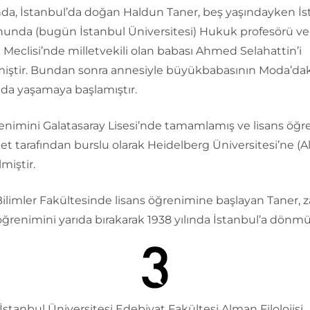
ında, İstanbul’da doğan Haldun Taner, beş yaşındayken İ
nunda (bugün İstanbul Üniversitesi) Hukuk profesörü ve
Meclisi’nde milletvekili olan babası Ahmed Selahattin’i
iştir. Bundan sonra annesiyle büyükbabasının Moda’dak
da yaşamaya başlamıştır.
enimini Galatasaray Lisesi’nde tamamlamış ve lisans öğr
let tarafından burslu olarak Heidelberg Üniversitesi’ne (
miştir.
Bilimler Fakültesinde lisans öğrenimine başlayan Taner, z
ğrenimini yarıda bırakarak 1938 yılında İstanbul’a dönmü
İstanbul Üniversitesi Edebiyat Fakültesi Alman Filolojisi