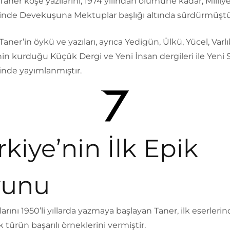
aner köşe yazılarını, 1974 yılından ölümüne kadar, Milliy
inde Devekuşuna Mektuplar başlığı altında sürdürmüştü
aner’in öykü ve yazıları, ayrıca Yedigün, Ülkü, Yücel, Varlı
in kurduğu Küçük Dergi ve Yeni İnsan dergileri ile Yeni
inde yayımlanmıştır.
rkiye’nin İlk Epik
unu
larını 1950’li yıllarda yazmaya başlayan Taner, ilk eserleri
 türün başarılı örneklerini vermiştir.