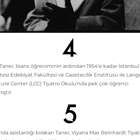
aner, lisans öğreniminin ardından 1954’e kadar İstanbul
tesi Edebiyat Fakültesi ve Gazetecilik Enstitüsü ile Lan
ture Center (LCC) Tiyatro Okulu’nda pek çok öğrenci
iştir.
ında asistanlığı bırakan Taner, Viyana Max Reinhardt Tiyat