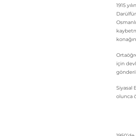
1915 yıl
Darülfü
Osmanlı 
kaybetm
konağın
Ortaöğr
için dev
gönderil
Siyasal 
olunca ö
1950’de 