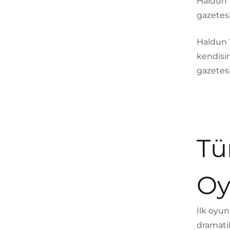
Haldun T
gazetes
Haldun T
kendisin
gazetes
Tü
Oy
İlk oyun
dramatik