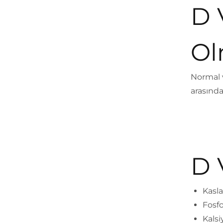
D 
Ol
Normal v
arasında
D 
Kasla
Fosf
Kals