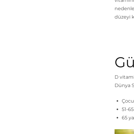
vitamini
nedenle,
düzeyi k
Gü
D vitami
Dünya S
Çocuk
51-65
65 ya