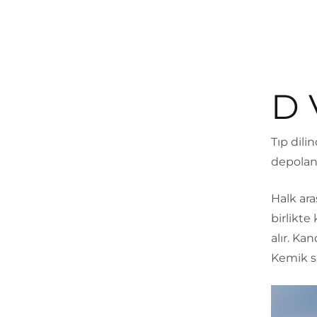
D 
Tıp dili
depolana
Halk ara
birlikt
alır. Ka
Kemik sa