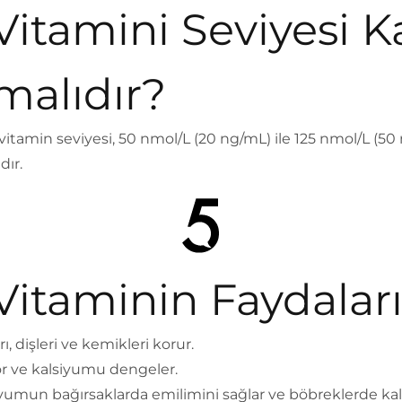
Vitamini Seviyesi K
malıdır?
itamin seviyesi, 50 nmol/L (20 ng/mL) ile 125 nmol/L (50
dır.
Vitaminin Faydalar
rı, dişleri ve kemikleri korur.
or ve kalsiyumu dengeler.
iyumun bağırsaklarda emilimini sağlar ve böbreklerde ka