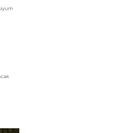
u
lsiyum
Ancak