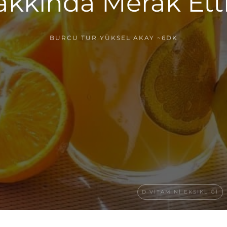
akkında Merak Etti
BURCU TUR YÜKSEL AKAY
~6DK
D VITAMINI EKSIKLIĞI