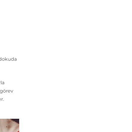
ğ dokuda
la
 görev
r.