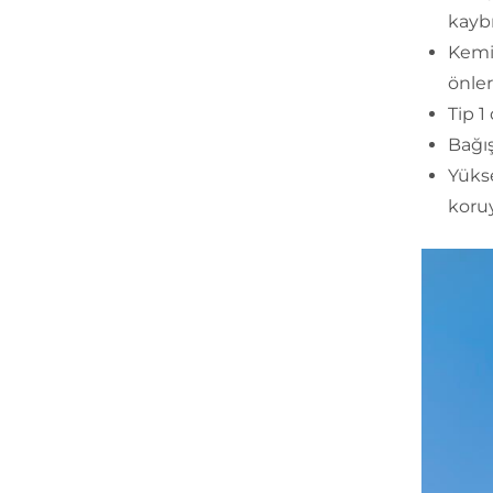
kaybı
Kemi
önler
Tip 1
Bağış
Yükse
koruy