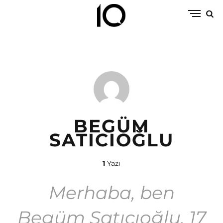
BEGÜM
SATICIOĞLU
1
Yazı
Merhaba, ben
Begüm Satıcıoğlu. 17