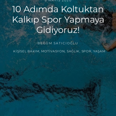
9 MAYIS 2020
10 Adımda Koltuktan
Kalkıp Spor Yapmaya
Gidiyoruz!
BEGÜM SATICIOĞLU
KIŞISEL BAKIM
,
MOTIVASYON
,
SAĞLIK
,
SPOR
,
YAŞAM