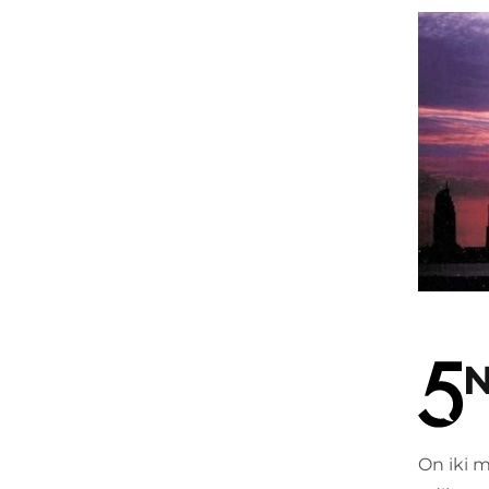
N
On iki m