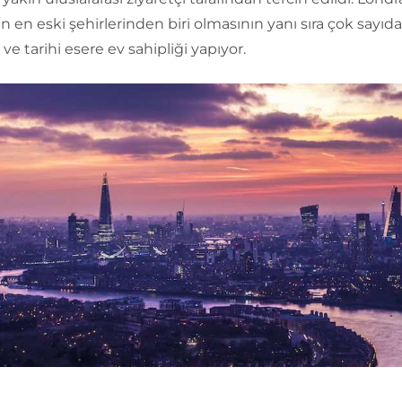
 en eski şehirlerinden biri olmasının yanı sıra çok sayıda
e tarihi esere ev sahipliği yapıyor.