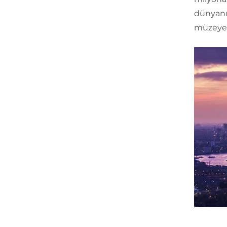
dünyanın
müzeye v