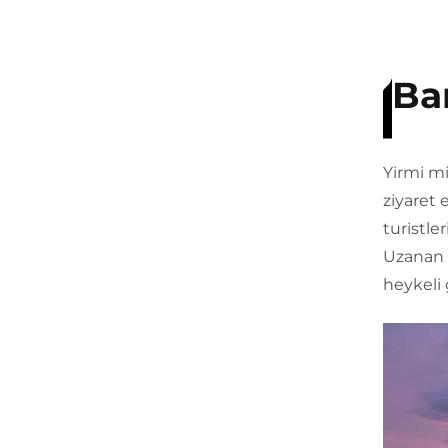
Ba
Yirmi mi
ziyaret 
turistle
Uzanan 
heykeli 