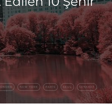
 Edilen 10 Şehir
LONDRA
NEW YORK
PARIS
SEUL
SEYAHAT