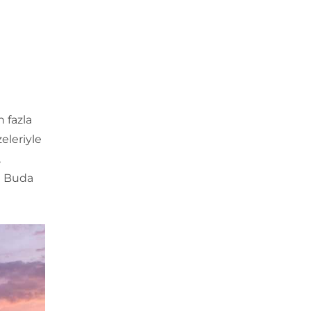
n fazla
eleriyle
,
n Buda