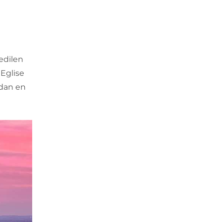
 edilen
 Eglise
ndan en