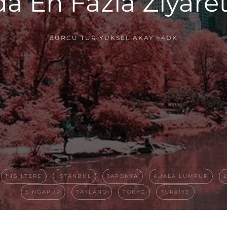
 En Fazla Ziyaret
BURCU TUR YÜKSEL AKAY
~4DK
INGILTERE
ISTANBUL
JAPONYA
KUALA LUMPUR
SINGAPUR
TAYLAND
TOKYO
TURKIYE