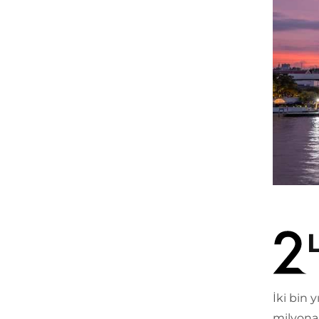
İki bin 
milyona 