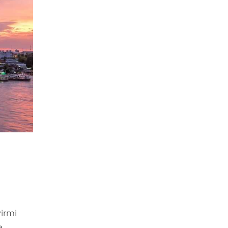
yirmi
a,