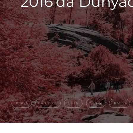
2016’da Dünyada
10LAYN
BANGKOK
DUBAI
DUNYA
FRANSA