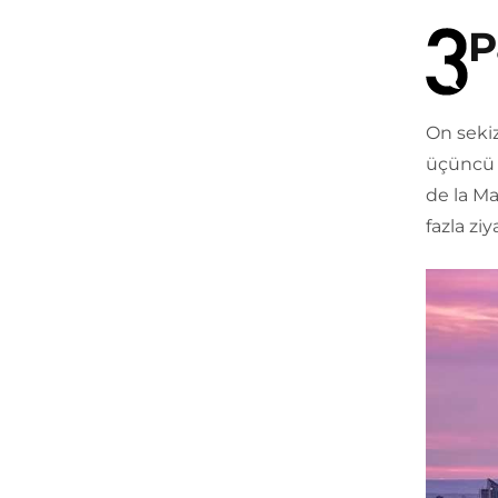
P
On sekiz
üçüncü ş
de la Ma
fazla ziy