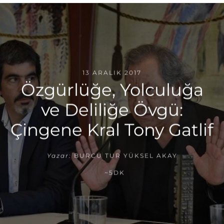
13 ARALIK 2017
Özgürlüğe, Yolculuğa
ve Deliliğe Övgü:
Çingene Kral Tony Gatlif
Yazar:
BURCU TUR YÜKSEL AKAY
~5DK