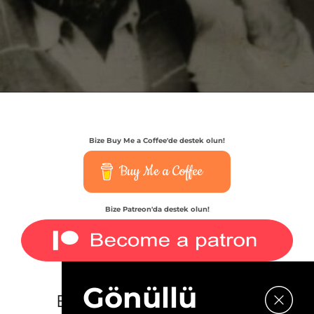
Bize Buy Me a Coffee'de destek olun!
Buy Me a Coffee
Bize Patreon'da destek olun!
Gönüllü
E-bültenimize kaydolun.