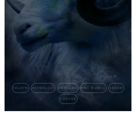
10LAYN
ASTROLOJI
BURCLAR
KOC BURCU
YASAM
ZODYAK