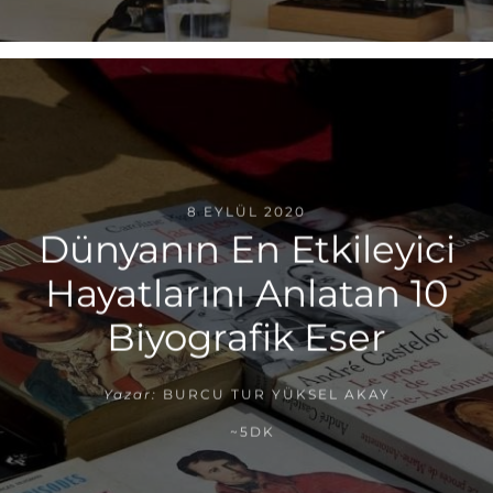
8 EYLÜL 2020
Dünyanın En Etkileyici
Hayatlarını Anlatan 10
Biyografik Eser
Yazar:
BURCU TUR YÜKSEL AKAY
~5DK