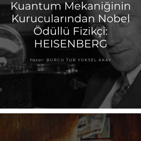
Kuantum Mekaniğinin
Kurucularından Nobel
Ödüllü Fizikçi:
HEISENBERG
Yazar:
BURCU TUR YÜKSEL AKAY
~5DK