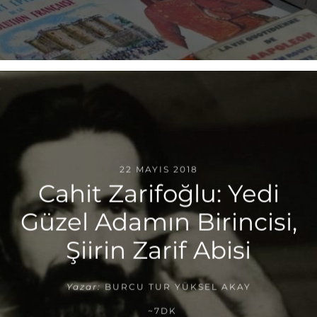
22 MAYIS 2018
Cahit Zarifoğlu: Yedi
Güzel Adamın Birincisi,
Şiirin Zarif Abisi
Yazar:
BURCU TUR YÜKSEL AKAY
~7DK