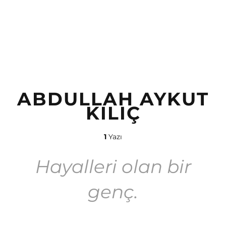
ABDULLAH AYKUT
KILIÇ
1
Yazı
Hayalleri olan bir
genç.