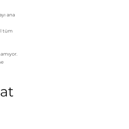
ayı ana
il tüm
namıyor.
ne
at