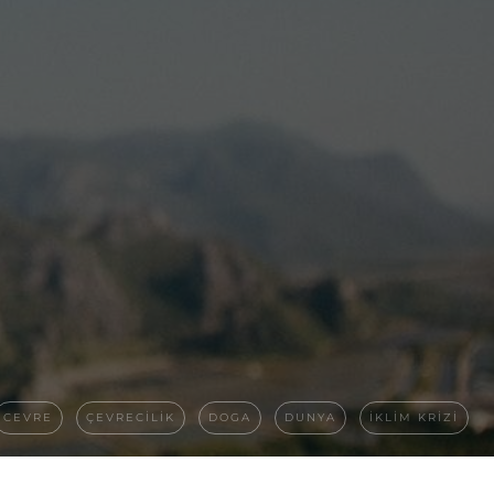
CEVRE
ÇEVRECILIK
DOGA
DUNYA
IKLIM KRIZI