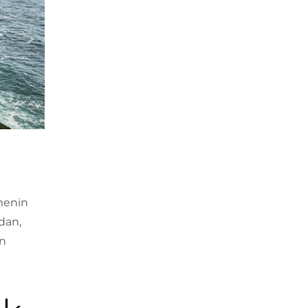
tmenin
dan,
ün