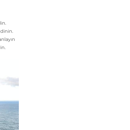
in.
dinin.
anlayın
in.