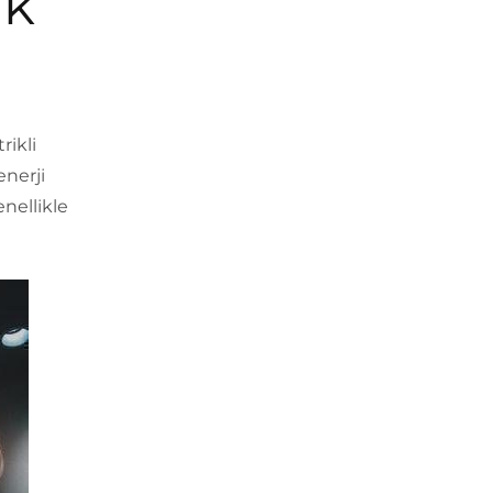
ak
rikli
enerji
nellikle