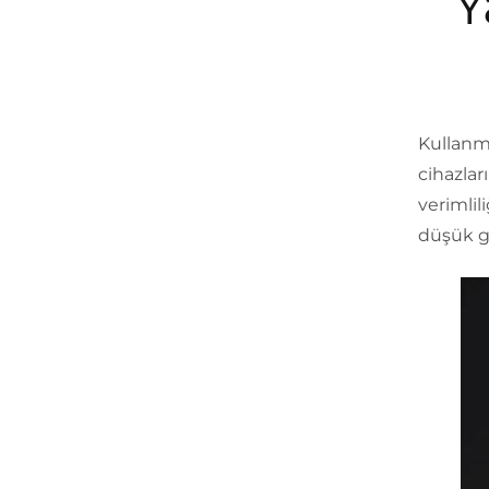
Y
Kullanma
cihazlar
verimlil
düşük gü