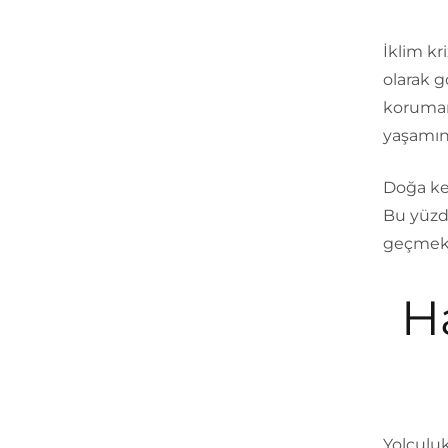
İklim kr
olarak 
korumam
yaşamın 
Doğa ke
Bu yüzde
geçmek i
H
Yolculu