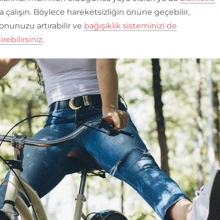
çalışın. Böylece hareketsizliğin önüne geçebilir,
nunuzu artırabilir ve
bağışıklık sisteminizi de
rebilirsiniz
.