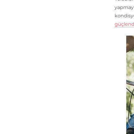
yapmaya 
kondisyo
güçlendi