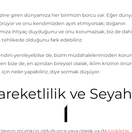
izine giren dünyamıza her birimizin borcu var. Eğer düny
görüyor ve onu kendimizden ayırt etmiyorsak; doğanın
ıza ihtiyaç duyduğunu ve onu korumazsak, biz de dah
tehlikede olduğunu fark edebiliriz.
ndini yenileyebilse de, bizim müdahalelerimizden koru
n bize de, en azından bireysel olarak, iklim krizinin önü
çin neler yapabiliriz, diye sormak düşüyor.
areketlilik ve Seyah
klarınızı mümkün olduğunca yaya olarak ya da
bisikletle