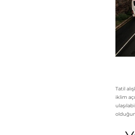
Tatil al
iklim aç
ulaşılab
olduğunc