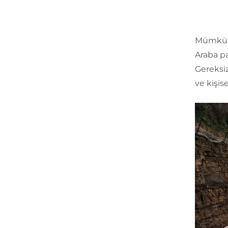
Mümkünse
Araba pa
Gereksiz
ve kişis