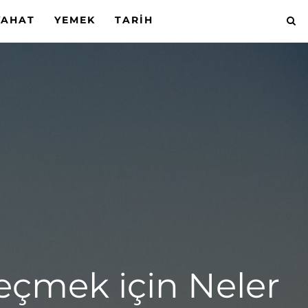
YAHAT
YEMEK
TARIH
eçmek için Neler