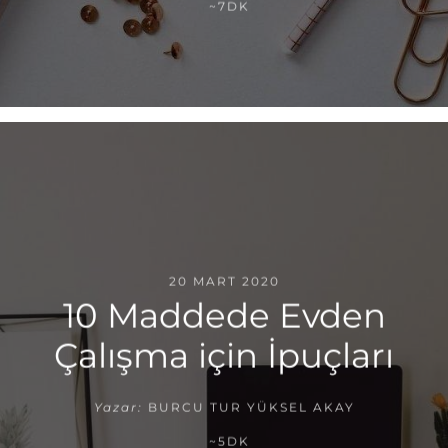
~7DK
20 MART 2020
10 Maddede Evden
Çalışma için İpuçları
Yazar:
BURCU TUR YÜKSEL AKAY
~5DK