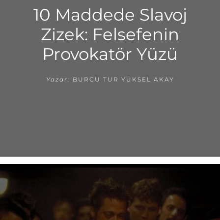
10 Maddede Slavoj
Zizek: Felsefenin
Provokatör Yüzü
Yazar:
BURCU TUR YÜKSEL AKAY