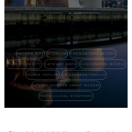
ANGKOR WAT
ATOMIUM
CHENONCEAU ŞATOSU
FORBIDDEN CITY
GATEWAY ARCH
GUGGENHEIM MÜZESI
IKONIK YAPILAR
LA SAGRADA FAMILIA
NITEROI MODERN SANAT MÜZESI
PEKIN ULUSAL STADYUMU