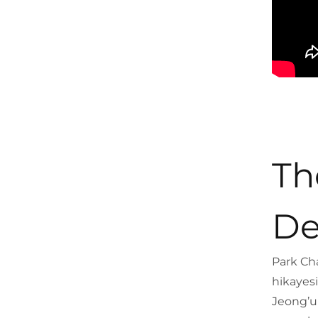
Th
De
Park Ch
hikayesi
Jeong’un