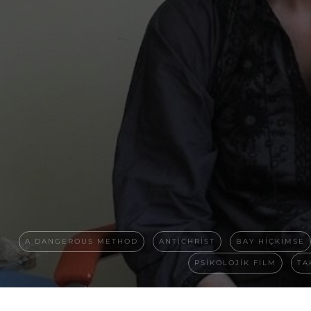
A DANGEROUS METHOD
ANTICHRIST
BAY HIÇKIMSE
PSIKOLOJIK FILM
TA