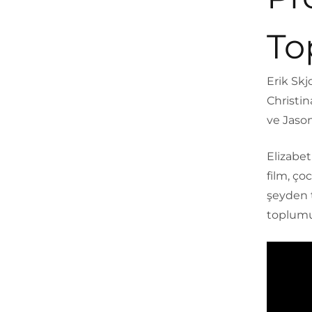
To
Erik Skj
Christin
ve Jason
Elizabe
film, ço
şeyden 
toplumu