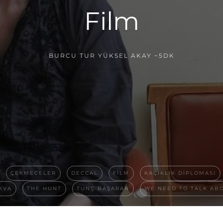
Film
BURCU TUR YÜKSEL AKAY
~5DK
ÇEKMECELER
DECCAL
FILM
KAÇIKLIK DIPLOMASI
KVA
THE HUNT
TUNÇ BAŞARAN
WE NEED TO TALK AB