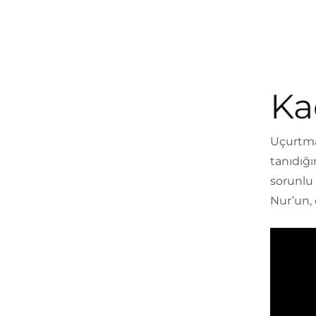
Ka
Uçurtmay
tanıdığ
sorunlu 
Nur’un, 