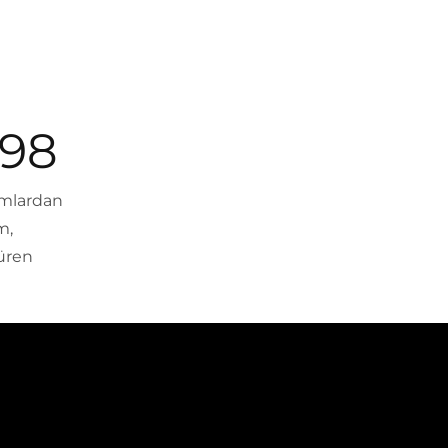
998
ımlardan
m,
düren