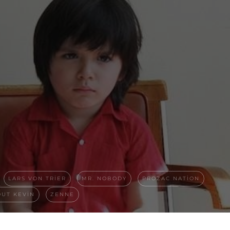
LARS VON TRIER
MR. NOBODY
PROZAC NATION
OUT KEVIN
ZENNE