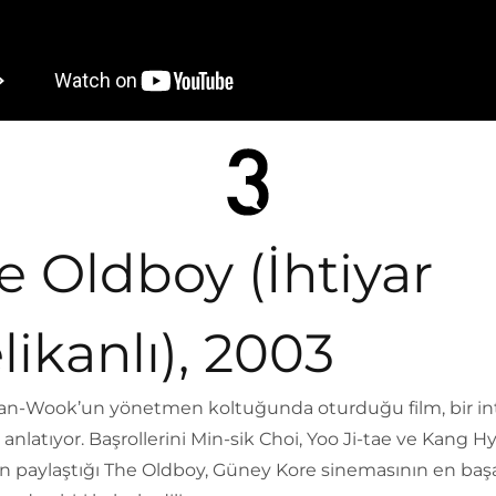
e Oldboy (İhtiyar
likanlı), 2003
an-Wook’un yönetmen koltuğunda oturduğu film, bir i
 anlatıyor. Başrollerini Min-sik Choi, Yoo Ji-tae ve Kang H
 paylaştığı The Oldboy, Güney Kore sinemasının en başar