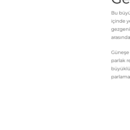
Bu büyü
içinde y
gezgenin
arasında
Güneşe 
parlak r
büyüklük
parlama