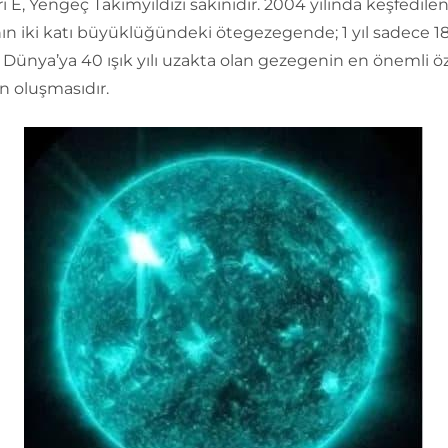
i E, Yengeç Takımyıldızı sakinidir. 2004 yılında keşfedilen
n iki katı büyüklüğündeki ötegezegende; 1 yıl sadece 18
 Dünya’ya 40 ışık yılı uzakta olan gezegenin en önemli öz
n oluşmasıdır.