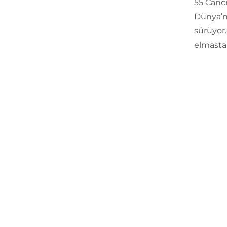
55 Cancr
Dünya’nı
sürüyor.
elmasta