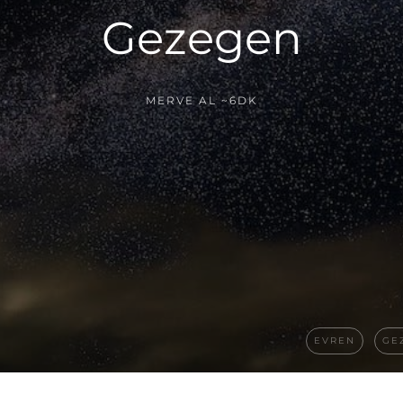
Gezegen
MERVE AL
~6DK
EVREN
GE