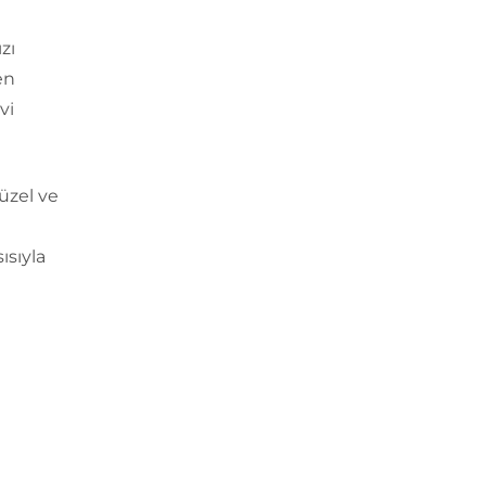
zı
en
vi
üzel ve
ısıyla