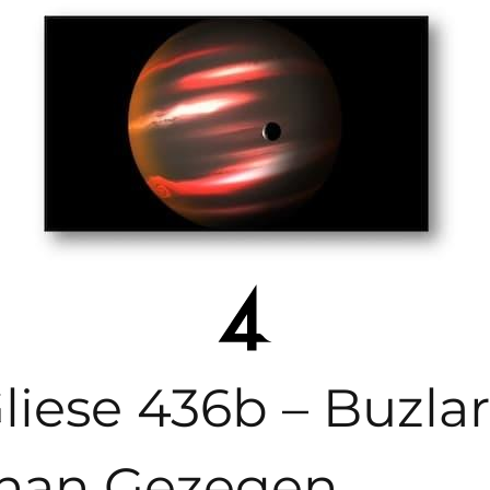
liese 436b – Buzlar
nan Gezegen