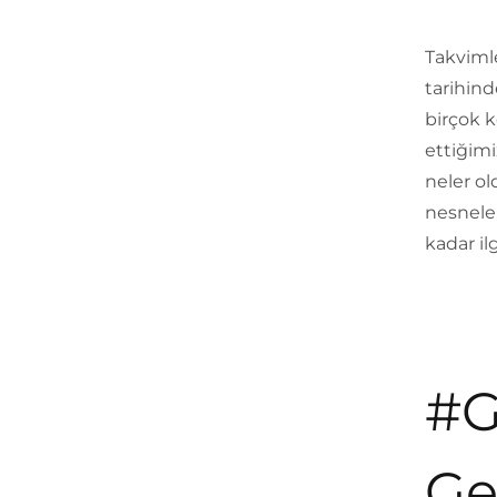
Takvimle
tarihind
birçok k
ettiğim
neler ol
nesneler
kadar il
#G
Ge