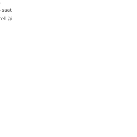
,
 saat
elliği