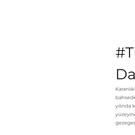
#T
Da
Karanlık
bahsede
yılında 
yüzeyine
gezegen,