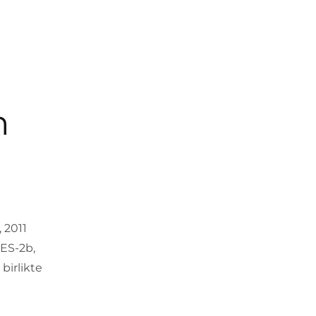
n
 2011
rES-2b,
birlikte