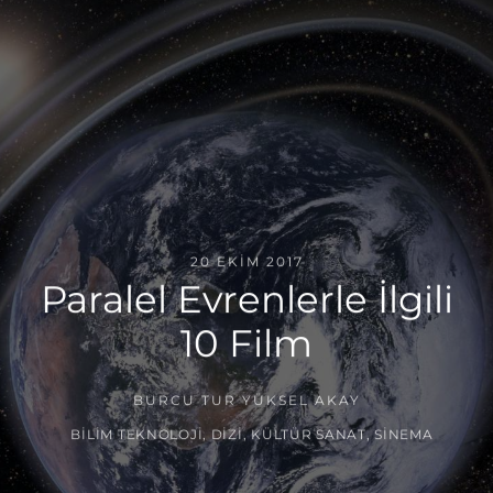
20 EKIM 2017
Paralel Evrenlerle İlgili
10 Film
BURCU TUR YÜKSEL AKAY
BILIM TEKNOLOJI
,
DIZI
,
KÜLTÜR SANAT
,
SINEMA