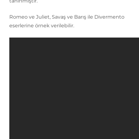
tanınmıştır.
Romeo ve Juliet, Savaş ve Barış ile Divermento
eserlerine örnek verilebilir.