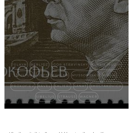
10LAYN
BERLIOZ
IGOR STRAVINSKY
KLASIK MUZIK
KULTUR
LISZT
MAHLER
MUSSORGSKY
MUZIK
PROKOFIEV
RAVEL
SALIERI
SANAT
SHOSTAKOVICH
SIBELIUS
STRAUSS
WAGNER