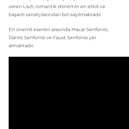
veren Liszt, romantik dönemin en etkili ve
başarılı sanatçılarından biri sayılmaktadır.
En önemli eserleri arasında Macar Senfonisi,
Dante Senfonisi ve Faust Senfonisi yer
almaktadır.