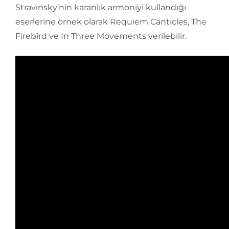
Stravinsky’nin karanlık armoniyi kullandığı
eserlerine örnek olarak Requiem Canticles, The
Firebird ve In Three Movements verilebilir.