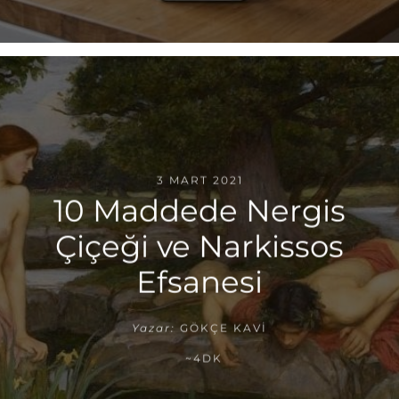
3 MART 2021
10 Maddede Nergis
Çiçeği ve Narkissos
Efsanesi
Yazar:
GÖKÇE KAVI
~4DK