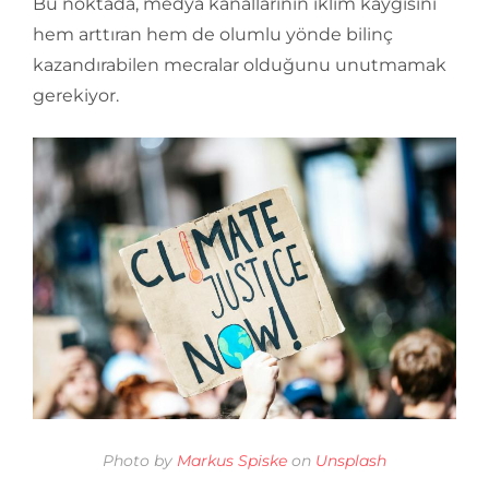
Bu noktada, medya kanallarının iklim kaygısını
hem arttıran hem de olumlu yönde bilinç
kazandırabilen mecralar olduğunu unutmamak
gerekiyor.
Photo by
Markus Spiske
on
Unsplash