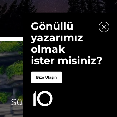
Gönüllü
yazarımız
olmak
ister misiniz?
Bize Ulaşın
5 AĞUSTOS 2022
10 Maddede
Sürdürülebilir Mimari
Yazar:
REYNA ERŞAN