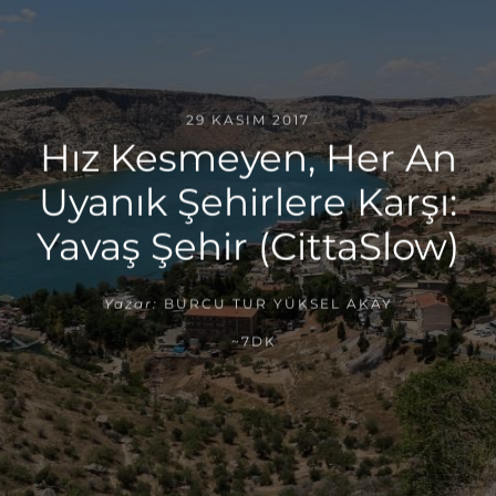
29 KASIM 2017
Hız Kesmeyen, Her An
Uyanık Şehirlere Karşı:
Yavaş Şehir (CittaSlow)
Yazar:
BURCU TUR YÜKSEL AKAY
~7DK