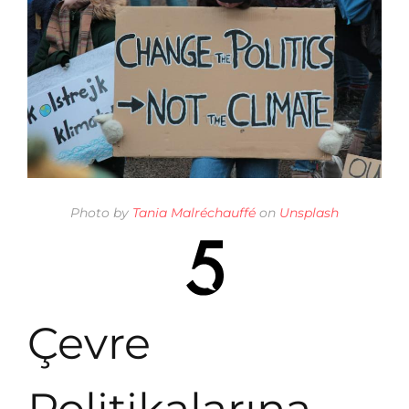
Photo by
Tania Malréchauffé
on
Unsplash
Çevre