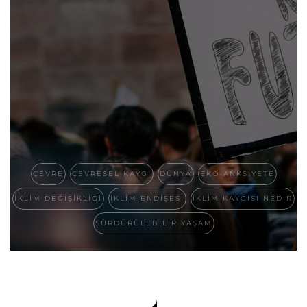
ÇEVRE
ÇEVRESEL KAYGI
DÜNYA
EKO-ANKSIYETE
IKLIM DEĞIŞIKLIĞI
IKLIM ENDIŞESI
IKLIM KAYGISI NEDIR
SÜRDÜRÜLEBILIR YAŞAM