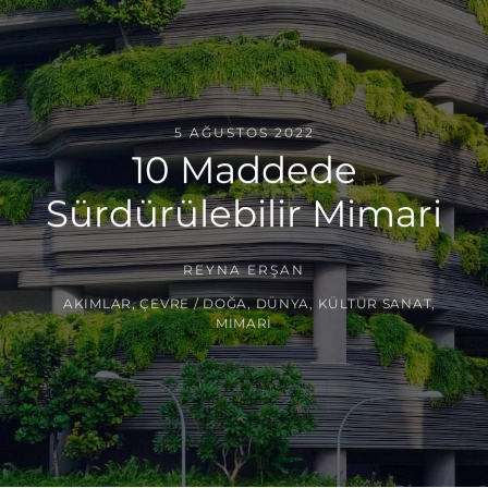
5 AĞUSTOS 2022
10 Maddede
Sürdürülebilir Mimari
REYNA ERŞAN
AKIMLAR
,
ÇEVRE / DOĞA
,
DÜNYA
,
KÜLTÜR SANAT
,
MIMARI