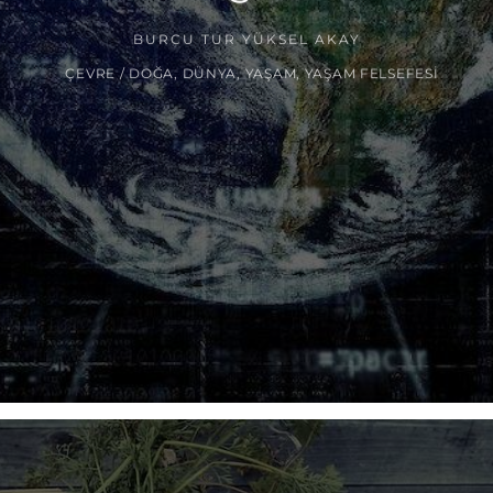
BURCU TUR YÜKSEL AKAY
ÇEVRE / DOĞA
,
DÜNYA
,
YAŞAM
,
YAŞAM FELSEFESI