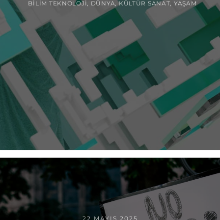
BILIM TEKNOLOJI
,
DÜNYA
,
KÜLTÜR SANAT
,
YAŞAM
22 MAYIS 2025