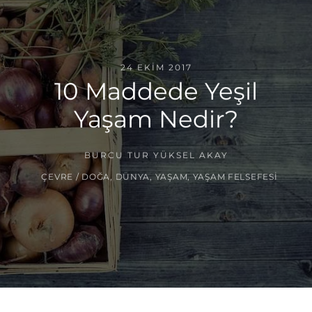
24 EKIM 2017
10 Maddede Yeşil
Yaşam Nedir?
BURCU TUR YÜKSEL AKAY
ÇEVRE / DOĞA
,
DÜNYA
,
YAŞAM
,
YAŞAM FELSEFESI