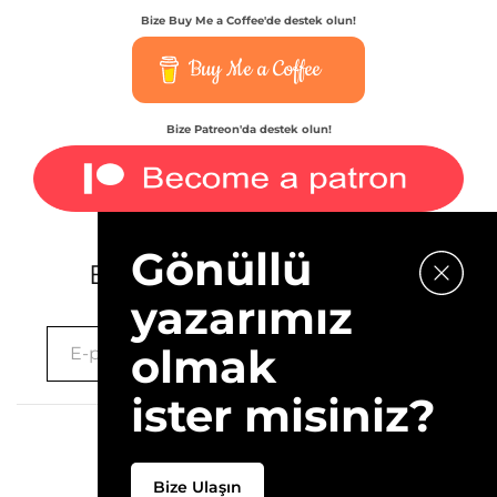
Bize Buy Me a Coffee'de destek olun!
Buy Me a Coffee
Bize Patreon'da destek olun!
Gönüllü
E-bültenimize kaydolun.
yazarımız
olmak
ister misiniz?
2026 © 10Layn
Bize Ulaşın
Hakkımızda
İletişim