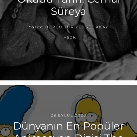
Süreya
Yazar:
BURCU TUR YÜKSEL AKAY
~6DK
28 EYLÜL 2020
Dünyanın En Popüler