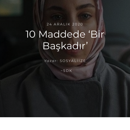
24 ARALIK 2020
10 Maddede ‘Bir
Başkadır’
Yazar:
SOSYALIIZE
~5DK