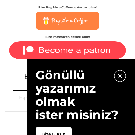
Bize Buy Me a Coffee'de destek olun!
Buy Me a Coffee
Bize Patreon'da destek olun!
Gönüllü
E-bültenimize kaydolun.
yazarımız
olmak
ister misiniz?
2026 © 10Layn
Bize Ulaşın
Hakkımızda
İletişim