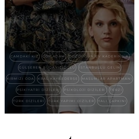
CAMDAKI KIZ
ÇÖP ADAM
DOĞDUĞUN EV KADERINDIR
GÜLSEREN BUDAYICIOĞLU
ISTANBULLU GELIN
KIRMIZI ODA
KRAL KAYBEDERSE
MASUMLAR APARTMANI
PSIKIYATRI DIZILERI
PSIKOLOJI DIZILERI
TERZI
TÜRK DIZILERI
TÜRK YAPIMI DIZILER
YALI ÇAPKINI