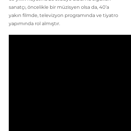
sanatçı, öncelikle bir müzisyen olsa da, 40’a
yakın filmde, televizyon programında ve tiyatro
yapımında rol almıştır.