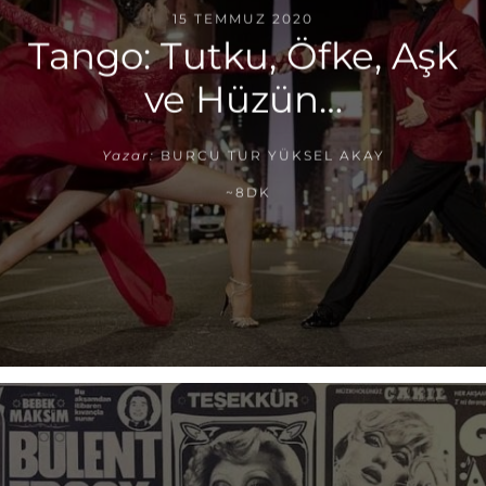
15 TEMMUZ 2020
Tango: Tutku, Öfke, Aşk
ve Hüzün…
Yazar:
BURCU TUR YÜKSEL AKAY
~8DK