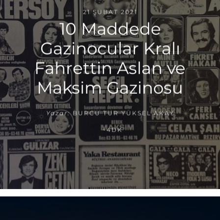
21 ŞUBAT 2021
10 Maddede
Gazinocular Kralı
Fahrettin Aslan ve
Maksim Gazinosu
Yazar:
BURCU TUR YÜKSEL AKAY
~4DK