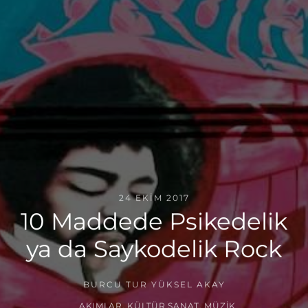
24 EKIM 2017
10 Maddede Psikedelik
ya da Saykodelik Rock
BURCU TUR YÜKSEL AKAY
AKIMLAR
,
KÜLTÜR SANAT
,
MÜZIK