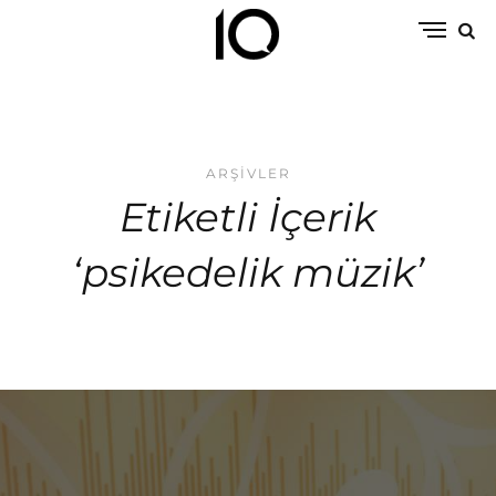
ARŞIVLER
Etiketli İçerik
‘psikedelik müzik’