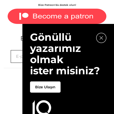
Bize Patreon'da destek olun!
Gönüllü
E-bültenimize kaydolun.
yazarımız
olmak
ister misiniz?
2026 © 10Layn
Bize Ulaşın
Hakkımızda
İletişim