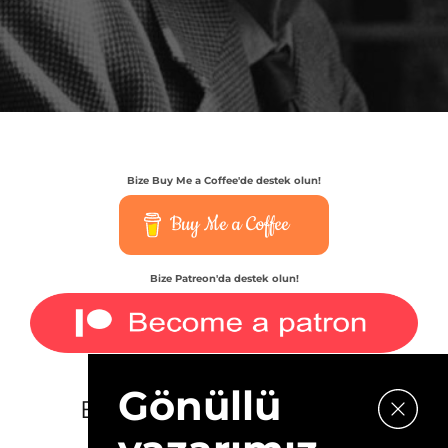
Bize Buy Me a Coffee'de destek olun!
Buy Me a Coffee
Bize Patreon'da destek olun!
Gönüllü
E-bültenimize kaydolun.