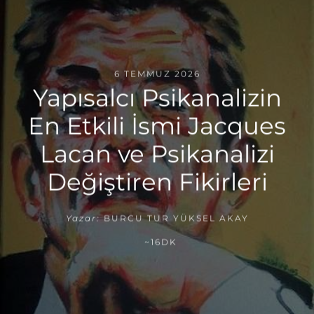
6 TEMMUZ 2026
Yapısalcı Psikanalizin
En Etkili İsmi Jacques
Lacan ve Psikanalizi
Değiştiren Fikirleri
Yazar:
BURCU TUR YÜKSEL AKAY
~16DK