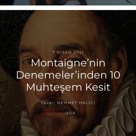
7 NISAN 2021
Montaigne’nin
Denemeler’inden 10
Muhteşem Kesit
Yazar:
MEHMET HALICI
~9DK