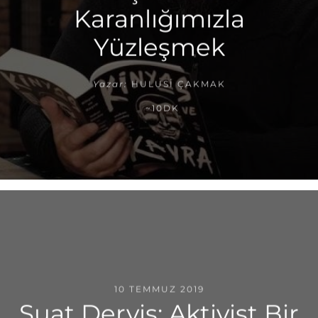
Karanlığımızla
Yüzleşmek
Yazar:
HULUSI ÇAKMAK
~10DK
10 TEMMUZ 2019
Suat Derviş: Aktivist Bir