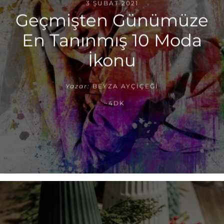
3 ŞUBAT 2021
Geçmişten Günümüze
En Tanınmış 10 Moda
İkonu
Yazar:
BEYZA AYÇIÇEĞI
~4DK