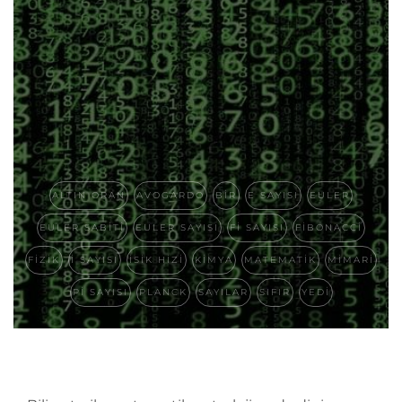
ALTIN ORAN
AVOGARDO
BIR
E SAYISI
EULER
EULER SABITI
EULER SAYISI
FI SAYISI
FIBONACCI
FIZIK
I SAYISI
ISIK HIZI
KIMYA
MATEMATIK
MIMARI
PI SAYISI
PLANCK
SAYILAR
SIFIR
YEDI