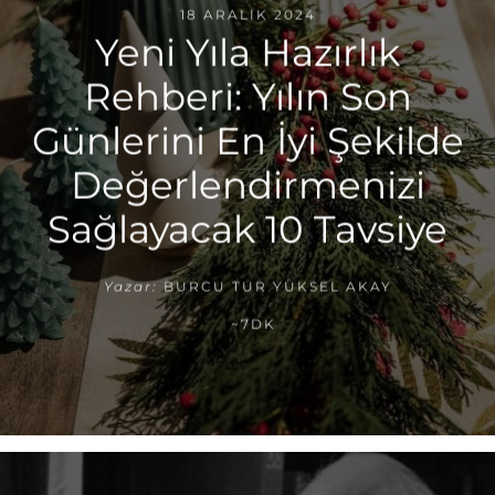
18 ARALIK 2024
Yeni Yıla Hazırlık
Rehberi: Yılın Son
Günlerini En İyi Şekilde
Değerlendirmenizi
Sağlayacak 10 Tavsiye
Yazar:
BURCU TUR YÜKSEL AKAY
~7DK