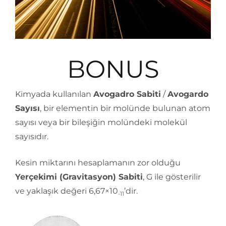
BONUS
Kimyada kullanılan
Avogadro Sabiti
/
Avogardo
Sayısı
, bir elementin bir molünde bulunan atom
sayısı veya bir bileşiğin molündeki molekül
sayısıdır.
Kesin miktarını hesaplamanın zor olduğu
Yerçekimi (Gravitasyon) Sabiti
, G ile gösterilir
ve yaklaşık değeri 6,67×10
’dir.
-11