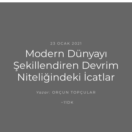
23 OCAK 2021
Modern Dünyayı
Şekillendiren Devrim
Niteliğindeki İcatlar
Yazar:
ORÇUN TOPÇULAR
~11DK