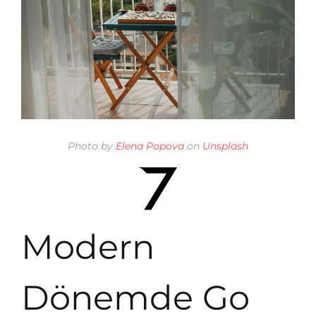
Photo by
Elena Popova
on
Unsplash
Modern
Dönemde Go