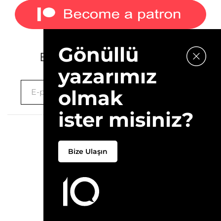
Gönüllü
E-bültenimize kaydolun.
yazarımız
olmak
ister misiniz?
2026 © 10Layn
Bize Ulaşın
Hakkımızda
İletişim