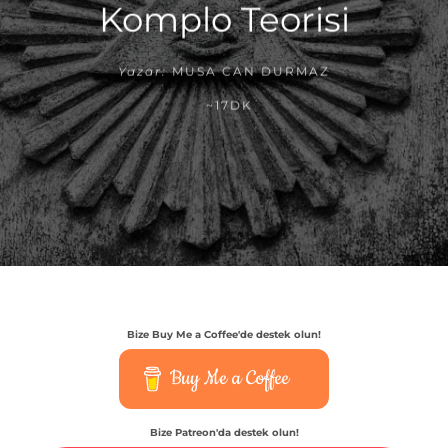
Komplo Teorisi
Yazar:
MUSA CAN DURMAZ
~17DK
Bize Buy Me a Coffee'de destek olun!
Buy Me a Coffee
Bize Patreon'da destek olun!