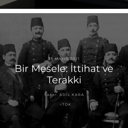
25 MAYIS 2021
Bir Mesele: İttihat ve
Terakki
Yazar:
ADIL KARA
~7DK