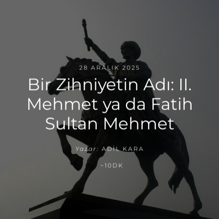
28 ARALIK 2025
Bir Zihniyetin Adı: II.
Mehmet ya da Fatih
Sultan Mehmet
Yazar:
ADIL KARA
~10DK