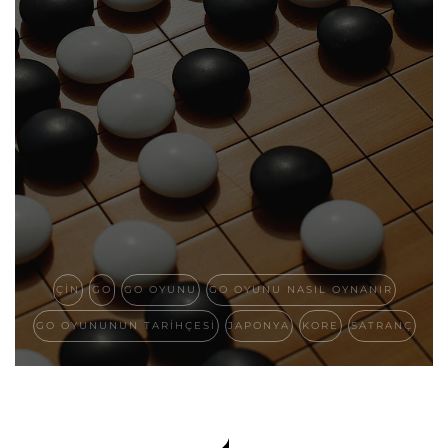
ÇIN
GO
GO OYUNU
GO OYUNU NASIL OYNANIR
GO OYUNUNUN TARIHÇESI
JAPONYA
KORE
SATRANÇ