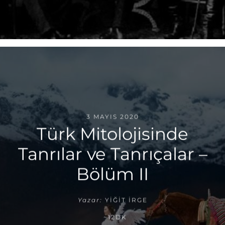
3 MAYIS 2020
Türk Mitolojisinde
Tanrılar ve Tanrıçalar –
Bölüm II
Yazar:
YIĞIT İRGE
~12DK