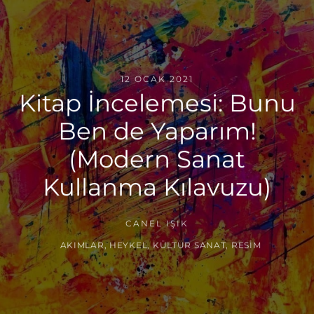
12 OCAK 2021
Kitap İncelemesi: Bunu
Ben de Yaparım!
(Modern Sanat
Kullanma Kılavuzu)
CANEL IŞIK
AKIMLAR
,
HEYKEL
,
KÜLTÜR SANAT
,
RESIM