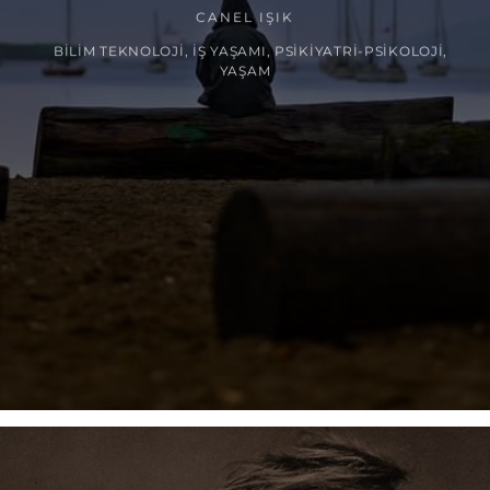
CANEL IŞIK
BILIM TEKNOLOJI
,
İŞ YAŞAMI
,
PSIKIYATRI-PSIKOLOJI
,
YAŞAM