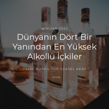
16 NISAN 2022
Dünyanın Dört Bir
Yanından En Yüksek
Alkollü İçkiler
Yazar:
BURCU TUR YÜKSEL AKAY
~4DK