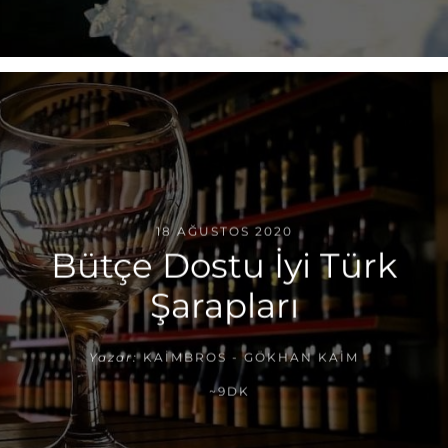
18 AĞUSTOS 2020
Bütçe Dostu İyi Türk
Şarapları
Yazar:
KAIMBROS - GÖKHAN KAIM
~9DK