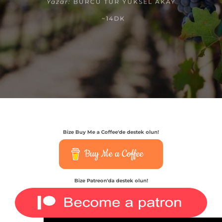
Yazar:
BURCU TUR YÜKSEL AKAY
~14DK
Bize Buy Me a Coffee'de destek olun!
Buy Me a Coffee
Bize Patreon'da destek olun!