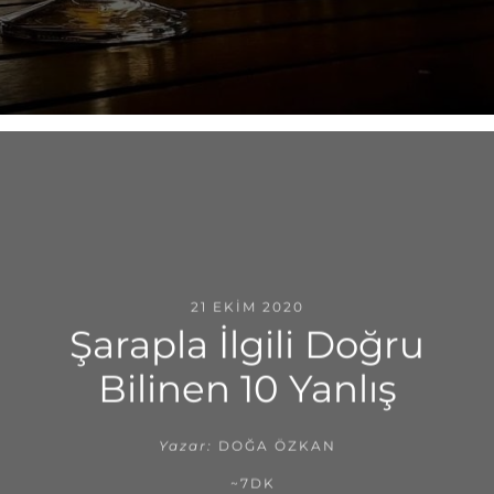
21 EKIM 2020
Şarapla İlgili Doğru
Bilinen 10 Yanlış
Yazar:
DOĞA ÖZKAN
~7DK