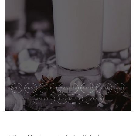
ANIS
ARAK
DÜZIKO
MASTIKA
OUZO
PASTIS
RAKI
SAMBUCA
UZO
ZIBIB
ZIVANIA