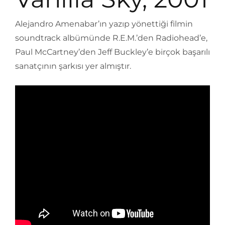
Alejandro Amenabar’ın yazıp yönettiği filmin
soundtrack albümünde R.E.M.’den Radiohead’e,
Paul McCartney’den Jeff Buckley’e birçok başarılı
sanatçının şarkısı yer almıştır.