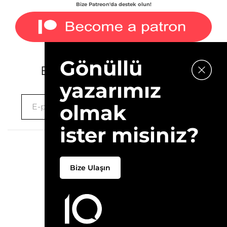
Bize Patreon'da destek olun!
Gönüllü
E-bültenimize kaydolun.
yazarımız
olmak
ister misiniz?
2026 © 10Layn
Bize Ulaşın
Hakkımızda
İletişim