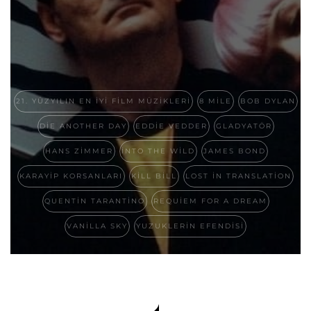
21. YÜZYILIN EN IYI FILM MÜZIKLERI
8 MILE
BOB DYLAN
DIE ANOTHER DAY
EDDIE VEDDER
GLADYATÖR
HANS ZIMMER
INTO THE WILD
JAMES BOND
KARAYIP KORSANLARI
KILL BILL
LOST IN TRANSLATION
QUENTIN TARANTINO
REQUIEM FOR A DREAM
VANILLA SKY
YUZUKLERIN EFENDISI