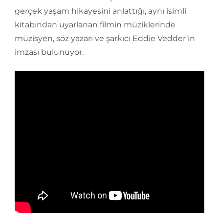
gerçek yaşam hikayesini anlattığı, aynı isimli
kitabından uyarlanan filmin müziklerinde
müzisyen, söz yazarı ve şarkıcı Eddie Vedder’ın
imzası bulunuyor.