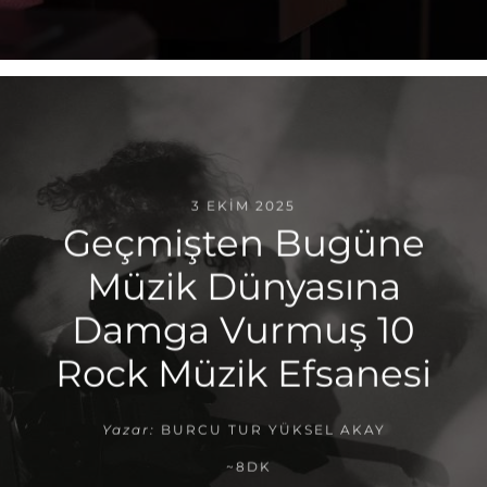
3 EKIM 2025
Geçmişten Bugüne
Müzik Dünyasına
Damga Vurmuş 10
Rock Müzik Efsanesi
Yazar:
BURCU TUR YÜKSEL AKAY
~8DK