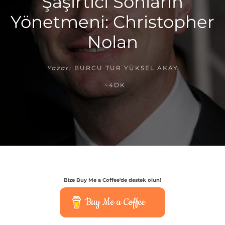
Şaşırtıcı Sonların
Yönetmeni: Christopher
Nolan
Yazar:
BURCU TUR YÜKSEL AKAY
~4DK
Bize Buy Me a Coffee'de destek olun!
Buy Me a Coffee