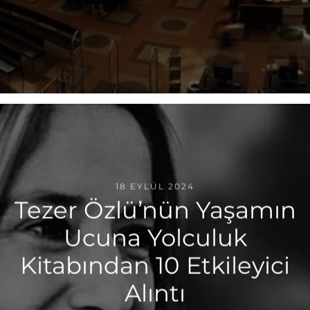
18 EYLÜL 2024
Tezer Özlüʼnün Yaşamın
Ucuna Yolculuk
Kitabından 10 Etkileyici
Alıntı