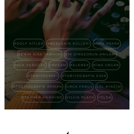
ADOLF HITLER
ANGELANIN KÜLLERI
ANNE FRANK
BENIM KISA TARIHIM
BIR DINAZORUN ANILARI
JACK KEROUAC
KAVGAM
KELEBEK
MINA URGAN
OTOBIYOGRAFI
OTOBIYOGRAFIK ESER
OTOBIYOGRAFIK ROMAN
SIRÇA FANUS
SOL AYAĞIM
STEPHEN HAWKING
SYLVIA PLATH
YOLDA