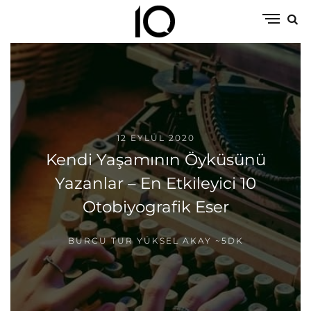
12 EYLÜL 2020
Kendi Yaşamının Öyküsünü
Yazanlar – En Etkileyici 10
Otobiyografik Eser
BURCU TUR YÜKSEL AKAY
~5DK