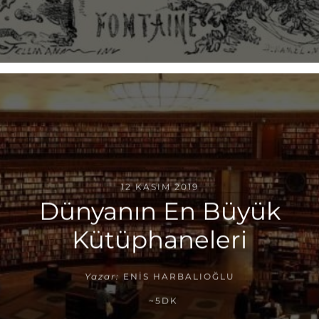
12 KASIM 2019
Dünyanın En Büyük
Kütüphaneleri
Yazar:
ENIS HARBALIOĞLU
~5DK