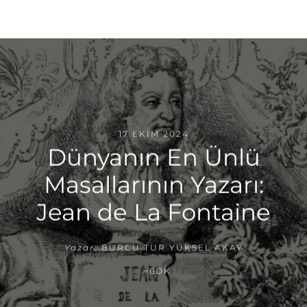
17 EKIM 2024
Dünyanın En Ünlü
Masallarının Yazarı:
Jean de La Fontaine
Yazar:
BURCU TUR YÜKSEL AKAY
~6DK