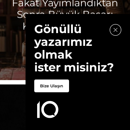
Fakat Yayımlandıktan
Sonra Büyük Başarı
Kazanmış 10 Eser
Gönüllü
yazarımız
Yazar:
BURCU TUR YÜKSEL AKAY
olmak
~7DK
ister misiniz?
Bize Ulaşın