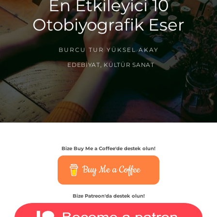
En Etkileyici 10
Otobiyografik Eser
BURCU TUR YÜKSEL AKAY
EDEBIYAT
,
KÜLTÜR SANAT
Bize Buy Me a Coffee'de destek olun!
Buy Me a Coffee
Bize Patreon'da destek olun!