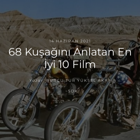
14 HAZIRAN 2021
68 Kuşağını Anlatan En
İyi 10 Film
Yazar:
BURCU TUR YÜKSEL AKAY
~5DK