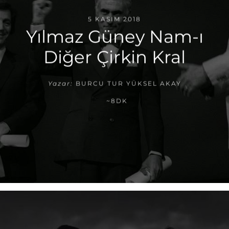
5 KASIM 2018
Yılmaz Güney Nam-ı
Diğer Çirkin Kral
Yazar:
BURCU TUR YÜKSEL AKAY
~8DK