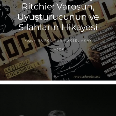
Ritchie: Varoşun,
Uyuşturucunun ve
Silahların Hikayesi
Yazar:
BURCU TUR YÜKSEL AKAY
~3DK