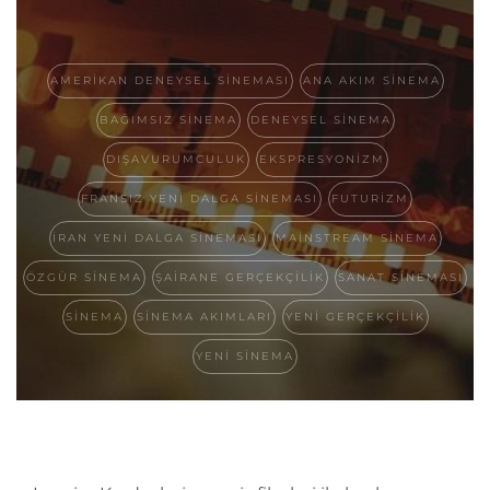
AMERIKAN DENEYSEL SINEMASI
ANA AKIM SINEMA
BAĞIMSIZ SINEMA
DENEYSEL SINEMA
DIŞAVURUMCULUK
EKSPRESYONIZM
FRANSIZ YENI DALGA SINEMASI
FUTURIZM
IRAN YENI DALGA SINEMASI
MAINSTREAM SINEMA
ÖZGÜR SINEMA
ŞAIRANE GERÇEKÇILIK
SANAT SINEMASI
SINEMA
SINEMA AKIMLARI
YENI GERÇEKÇILIK
YENI SINEMA