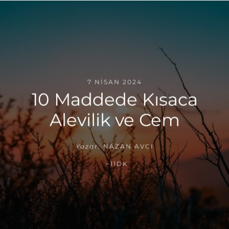
7 NISAN 2024
10 Maddede Kısaca
Alevilik ve Cem
Yazar:
NAZAN AVCI
~11DK