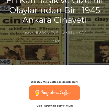
En Karmaşık ve Gizemli
Olaylarından Biri: 1945
Ankara Cinayeti
Yazar:
BURCU TUR YÜKSEL AKAY
~4DK
Bize Buy Me a Coffee'de destek olun!
Buy Me a Coffee
Bize Patreon'da destek olun!