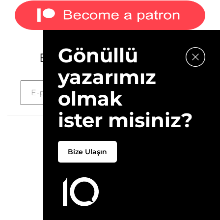
Gönüllü
E-bültenimize kaydolun.
yazarımız
olmak
ister misiniz?
2026 © 10Layn
Bize Ulaşın
Hakkımızda
İletişim