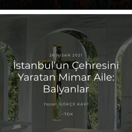
26 NISAN 2021
İstanbul’un Çehresini
Yaratan Mimar Aile:
Balyanlar
Yazar:
GÖKÇE KAVI
~7DK