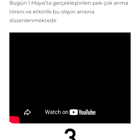
Bugün 1 Mayıs’ta gerçekleştirilen pek çok anma
töreni ve etkinlik bu olayın anısına
düzenlenmektedir.