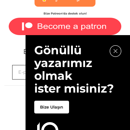
Bize Patreon'da destek olun!
Gönüllü
E-bültenimize kaydolun.
yazarımız
olmak
ister misiniz?
2026 © 10Layn
Bize Ulaşın
Hakkımızda
İletişim