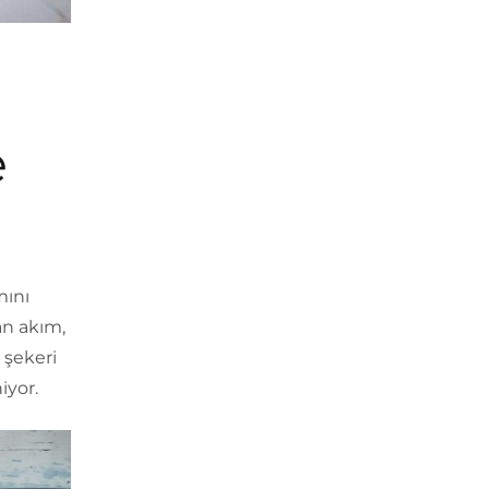
e
mını
lan akım,
 şekeri
iyor.