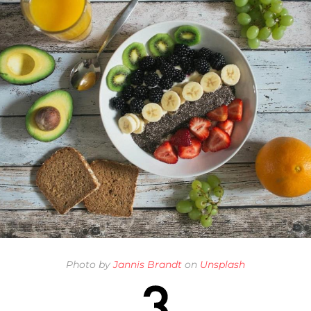
Photo by
Jannis Brandt
on
Unsplash