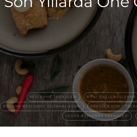
Son Yıllarda Öne
BESLENME TRENDLERI
BITKI BAZLI BESLENME
MODERN BESLENME ALIŞKANLIKLARI
POPÜLER DIYET TREN
VEGAN BESLENME TRENDLERI