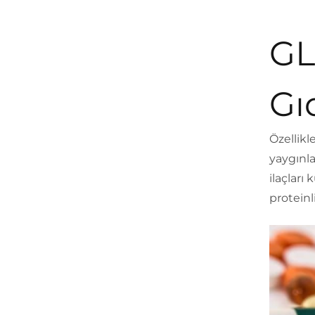
GLP
Gı
Özellikl
yaygınla
ilaçları
proteinl