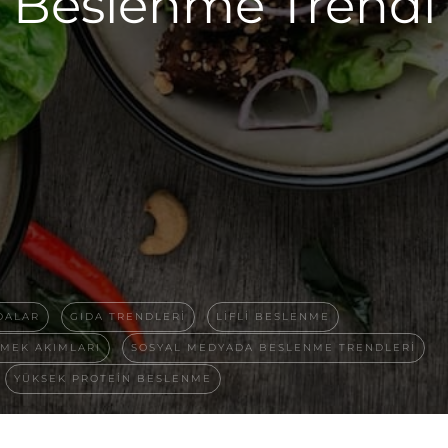
e Beslenme Trendi
DALAR
GIDA TRENDLERI
LIFLI BESLENME
EMEK AKIMLARI
SOSYAL MEDYADA BESLENME TRENDLERI
YÜKSEK PROTEIN BESLENME