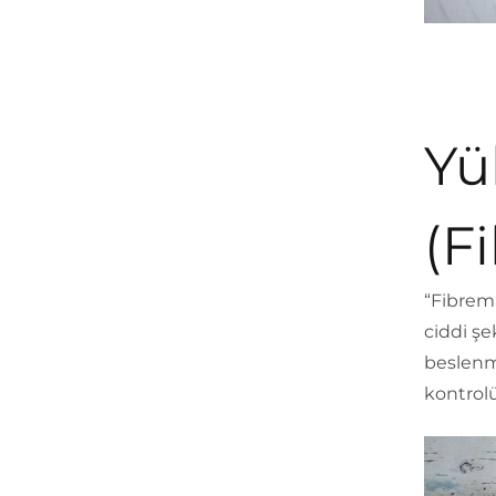
Yü
(F
“Fibrema
ciddi şe
beslenme
kontrolü