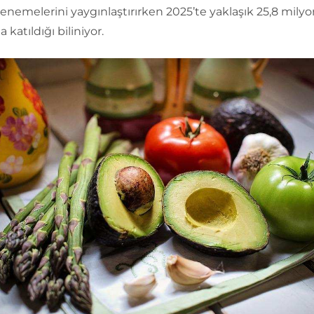
nemelerini yaygınlaştırırken 2025’te yaklaşık 25,8 milyo
 katıldığı biliniyor.