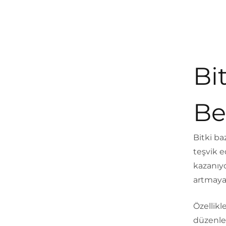
Bi
Be
Bitki ba
teşvik e
kazanıy
artmaya
Özellikl
düzenl