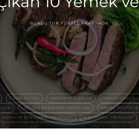
 Çıkan 10 Yemek v
BURCU TUR YÜKSEL AKAY
~4DK
CLEAN EATING
FERMENTE GIDALAR
FONKSIYONEL GI
DLERI
SAĞLIKLI BESLENME TRENDLERI
SOSYAL MEDYA Y
YEMEK VE BESLENME TRENDLERI
YENI YEMEK TRENDLERI