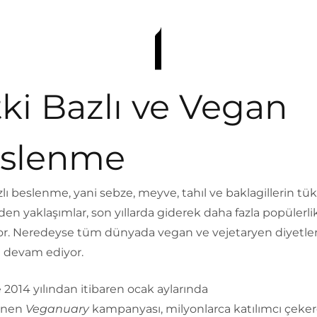
tki Bazlı ve Vegan
slenme
zlı beslenme, yani sebze, meyve, tahıl ve baklagillerin tü
den yaklaşımlar, son yıllarda giderek daha fazla popülerli
or. Neredeyse tüm dünyada vegan ve vejetaryen diyetlere
 devam ediyor.
e 2014 yılından itibaren ocak aylarında
enen
Veganuary
kampanyası, milyonlarca katılımcı çeke