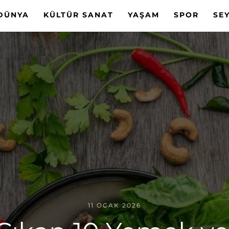
DÜNYA
KÜLTÜR SANAT
YAŞAM
SPOR
SE
11 OCAK 2026