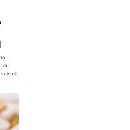
e
u
rının
, bu
a yüksek