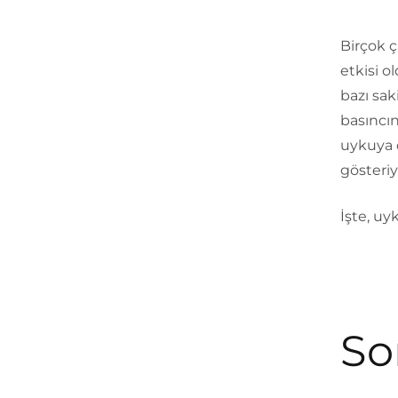
Birçok 
etkisi o
bazı sak
basıncı
uykuya 
gösteriy
İşte, uy
So