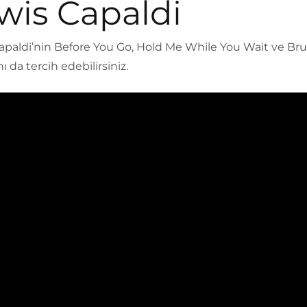
wis Capaldi
apaldi’nin Before You Go, Hold Me While You Wait ve Bru
nı da tercih edebilirsiniz.