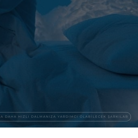
A DAHA HIZLI DALMANIZA YARDIMCI OLABILECEK ŞARKILAR