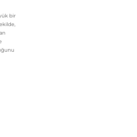
yük bir
ekilde,
kan
e
duğunu