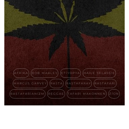
AFRIKA
BOB MARLEY
ETIYOPYA
HAILE SELASSIE
MARCUS GARVEY
RASTA
RASTAFARAY
RASTAFARI
RASTAFARIANIZM
REGGAE
TAFARI MAKONNEN
ZION