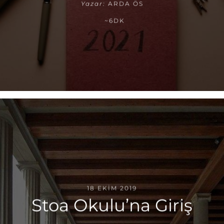
Yazar:
ARDA ÖS
~6DK
18 EKIM 2019
Stoa Okulu’na Giriş