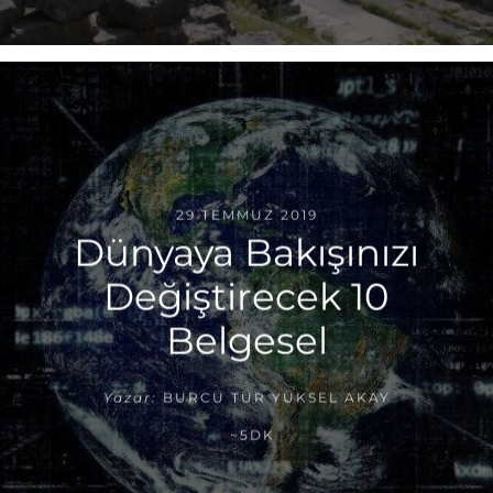
29 TEMMUZ 2019
Dünyaya Bakışınızı
Değiştirecek 10
Belgesel
Yazar:
BURCU TUR YÜKSEL AKAY
~5DK