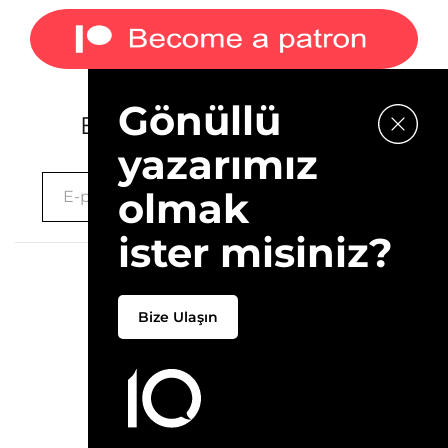
Gönüllü
E-bültenimize kaydolun.
yazarımız
olmak
ister misiniz?
2026 © 10Layn
Bize Ulaşın
Hakkımızda
İletişim