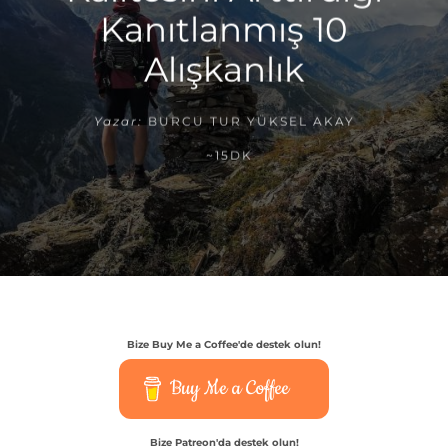
Kanıtlanmış 10
Alışkanlık
Yazar:
BURCU TUR YÜKSEL AKAY
~15DK
Bize Buy Me a Coffee'de destek olun!
Buy Me a Coffee
Bize Patreon'da destek olun!