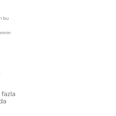
n bu
erinin
n
fazla
´da