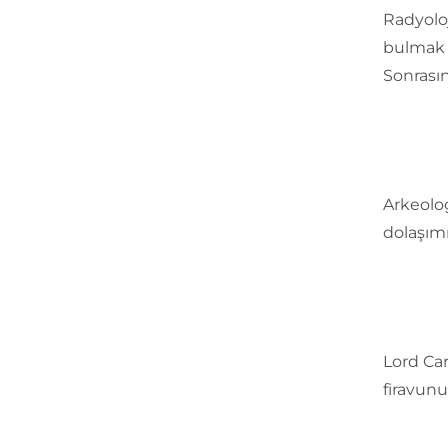
Radyolo
bulmak i
Sonrasın
Arkeolog
dolaşımı
Lord Car
firavunu