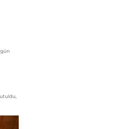
ı gün
tutuldu,