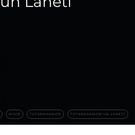
un Laneti
MISIR
TUTANKHAMON
TUTANKHAMON'UN LANETI