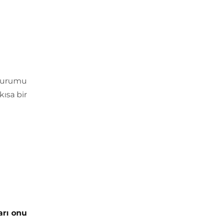
 durumu
ısa bir
arı onu