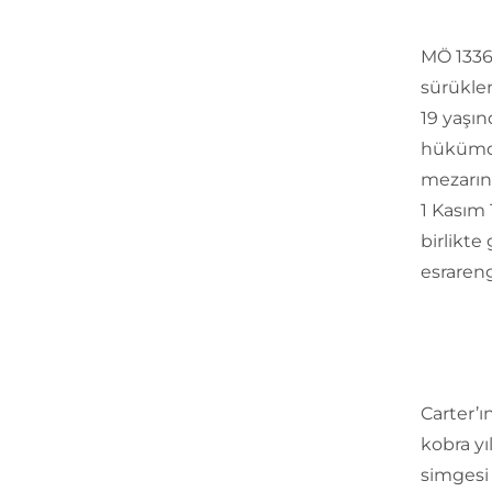
MÖ 1336
sürüklen
19 yaşın
hükümdar
mezarını
1 Kasım 
birlikte
esrareng
Carter’ı
kobra yı
simgesi 