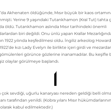
’da Akhenaten öldüğünde, Mısır büyük bir kaos ortamın
mişti. Yerine 9 yaşındaki Tutankhamon (Kral Tut) tahta ç
da öldü. Tutankhamon aslında Mısır tarihindeki önemli
lardan biri değildi. Onu ünlü yapan Krallar Mezarlığınd
n 1922 yılında keşfedilmesi oldu. İngiliz arkeolog Howard
1922’de kızı Lady Evelyn ile birlikte içeri girdi ve mezarda
 gömülenleri görünce gözlerine inanamadılar. Bu keşifle b
iz olaylar görülmeye başlandı.
n çok sevdiği, uğurlu kanaryası nereden geldiği belli olm
lanı tarafından yenildi. (Kobra yılanı Mısır hükümdarlarını
olarak kabul edilmektedir.)