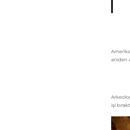
Amerikal
aniden 
Arkeolog
işi bırak