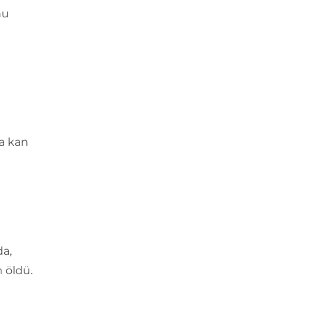
nu
da kan
da,
 öldü.