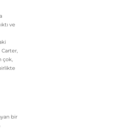
a
ıktı ve
aki
 Carter,
n çok,
irlikte
ayan bir
n