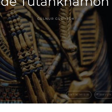
de Tutankhamon’
GÜLNUR GÜL
~3DK
ANTIK MISIR
FIRAVUN