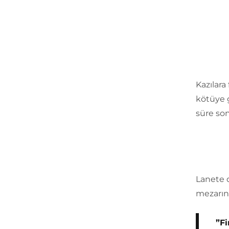
Kazılara
kötüye g
süre son
Lanete d
mezarınd
”F