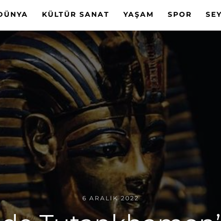
DÜNYA
KÜLTÜR SANAT
YAŞAM
SPOR
SE
6 ARALIK 2022