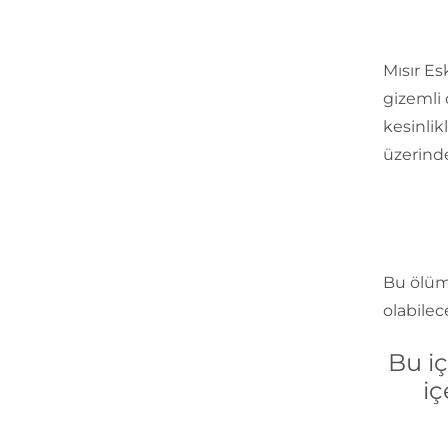
Mısır E
gizemli 
kesinlik
üzerinde
Bu ölüml
olabilec
Bu i
iç