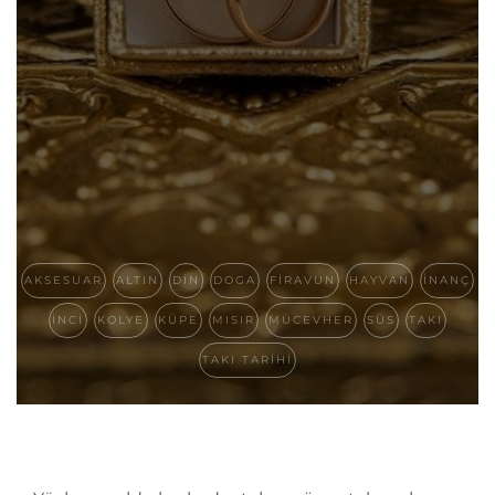
AKSESUAR
ALTIN
DIN
DOGA
FIRAVUN
HAYVAN
INANÇ
INCI
KOLYE
KÜPE
MISIR
MÜCEVHER
SÜS
TAKI
TAKI TARIHI