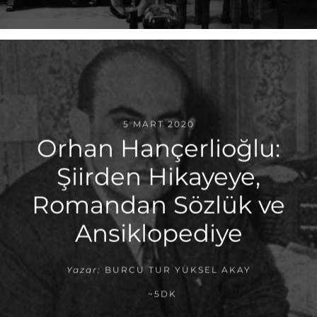
5 MART 2020
Orhan Hançerlioğlu:
Şiirden Hikayeye,
Romandan Sözlük ve
Ansiklopediye
Yazar:
BURCU TUR YÜKSEL AKAY
~5DK