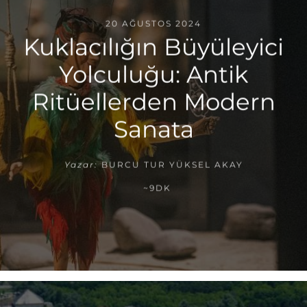
20 AĞUSTOS 2024
Kuklacılığın Büyüleyici
Yolculuğu: Antik
Ritüellerden Modern
Sanata
Yazar:
BURCU TUR YÜKSEL AKAY
~9DK