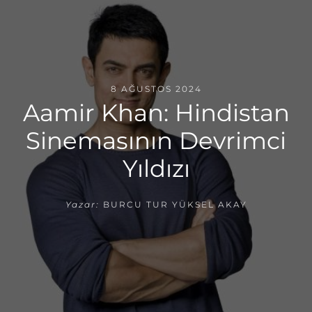
8 AĞUSTOS 2024
Aamir Khan: Hindistan
Sinemasının Devrimci
Yıldızı
Yazar:
BURCU TUR YÜKSEL AKAY