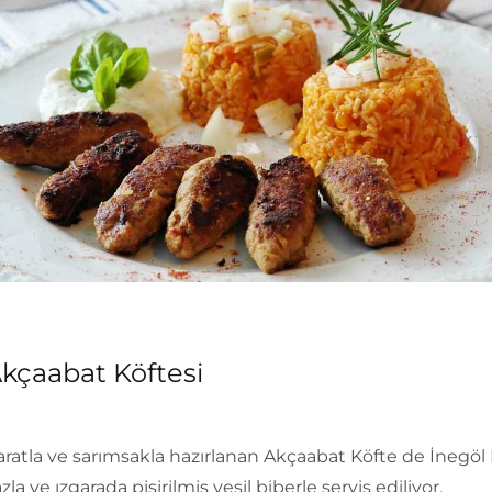
kçaabat Köftesi
ratla ve sarımsakla hazırlanan Akçaabat Köfte de İnegöl
zla ve ızgarada pişirilmiş yeşil biberle servis ediliyor.