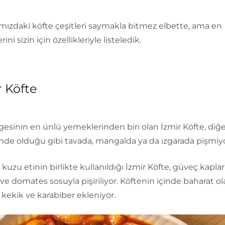
mızdaki köfte çeşitleri saymakla bitmez elbette, ama en
rini sizin için özellikleriyle listeledik.
r Köfte
esinin en ünlü yemeklerinden biri olan İzmir Köfte, diğe
inde olduğu gibi tavada, mangalda ya da ızgarada pişmiyo
kuzu etinin birlikte kullanıldığı İzmir Köfte, güveç kapla
ve domates sosuyla pişiriliyor. Köftenin içinde baharat ol
kekik ve karabiber ekleniyor.