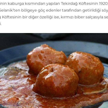
nin kaburga kısmından yapılan Tekirdağ Köftesinin 1920’
 Selanik’ten bölgeye göç edenler tarafından getirildiği söy
Köftesinin bir diğer özelliği ise, kırmızı biber salçasıyla se
.