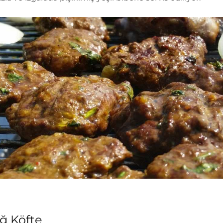
iğ Köfte