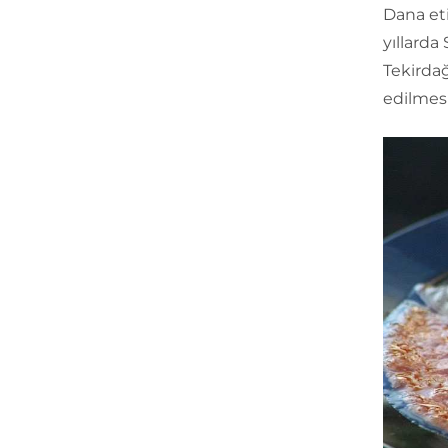
Dana eti
yıllarda
Tekirdağ 
edilmesi