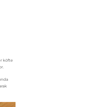
r köfte
r.
rında
arak