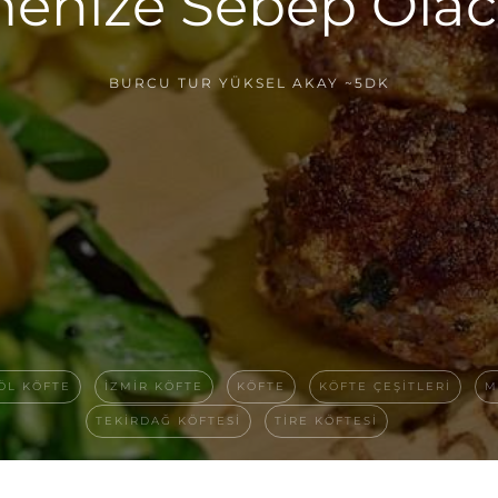
enize Sebep Olaca
BURCU TUR YÜKSEL AKAY
~5DK
ÖL KÖFTE
IZMIR KÖFTE
KÖFTE
KÖFTE ÇEŞITLERI
M
TEKIRDAĞ KÖFTESI
TIRE KÖFTESI