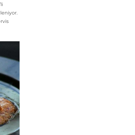
li
leniyor.
rvis