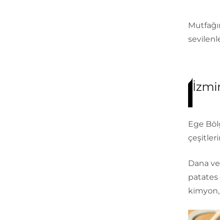
Mutfağı
sevilenle
İzmi
Ege Bölg
çeşitler
Dana ve 
patates 
kimyon, 