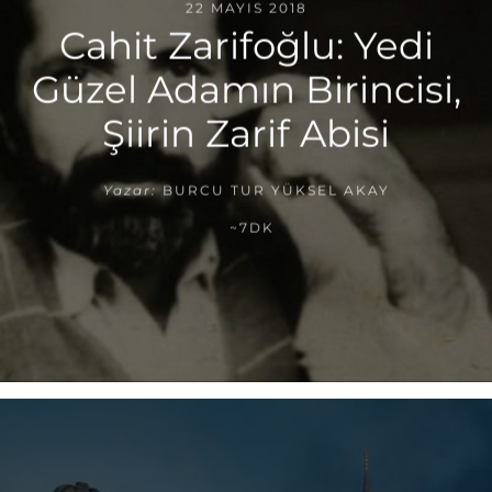
22 MAYIS 2018
Cahit Zarifoğlu: Yedi
Güzel Adamın Birincisi,
Şiirin Zarif Abisi
Yazar:
BURCU TUR YÜKSEL AKAY
~7DK