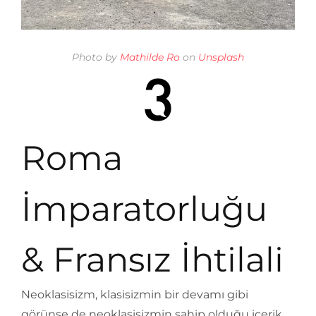
Photo by
Mathilde Ro
on
Unsplash
Roma
İmparatorluğu
& Fransız İhtilali
Neoklasisizm, klasisizmin bir devamı gibi
görünse de neoklasisizmin sahip olduğu içerik,