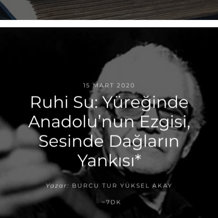
15 MART 2020
Ruhi Su: Yüreğinde
Anadolu’nun Ezgisi,
Sesinde Dağların
Yankısı*
Yazar:
BURCU TUR YÜKSEL AKAY
~7DK