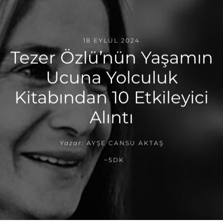
18 EYLÜL 2024
Tezer Özlüʼnün Yaşamın
Ucuna Yolculuk
Kitabından 10 Etkileyici
Alıntı
Yazar:
AYŞE CANSU AKTAŞ
~5DK