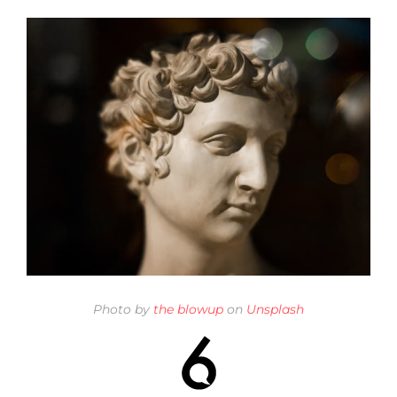
Photo by
the blowup
on
Unsplash