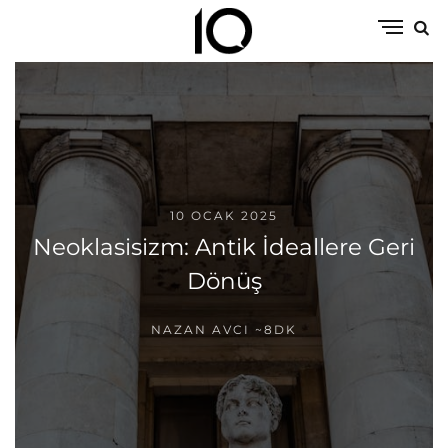
10 OCAK 2025
Neoklasisizm: Antik İdeallere Geri
Dönüş
NAZAN AVCI
~8DK