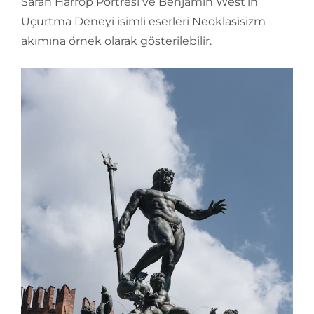
Sarah Harrop Portresi ve Benjamin West’in
Uçurtma Deneyi isimli eserleri Neoklasisizm
akımına örnek olarak gösterilebilir.