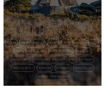
10LAYN
ABANT
ARTVIN
AYDER
BOLU
BORCKA
DUZCE
KAMP
KAMP ALANI
KAMP BOLGESI
KARABUK
KARADENIZ
KARADENIZ BOLGESI
RIZE
SEYAHAT
TORKUL GOLU
TRABZON
UZUNGOL
YEDIGOLLER
YENICE ORMANLARI