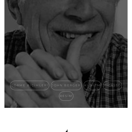
GÖRME BIÇIMLERI
JOHN BERGER
KÜBIZM
PICASSO
RESIM