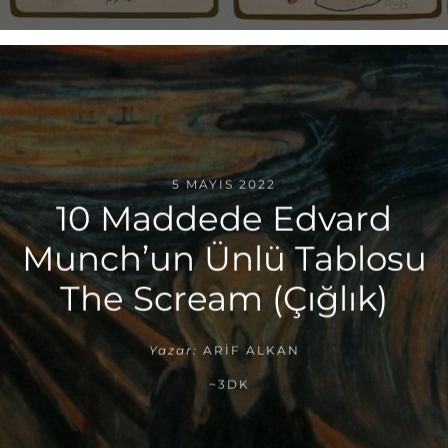
5 MAYIS 2022
10 Maddede Edvard
Munch’un Ünlü Tablosu
The Scream (Çığlık)
Yazar:
ARIF ALKAN
~3DK